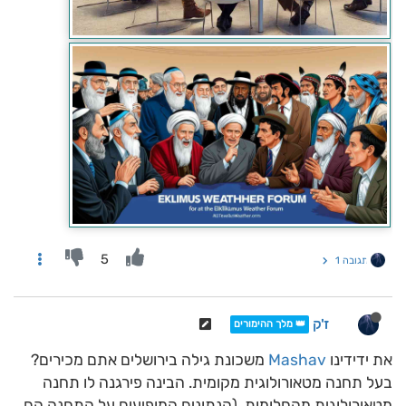
5
תגובה 1
ז'ק
👑 מלך ההימורים
את ידידינו
Mashav
משכונת גילה בירושלים אתם מכירים?
בעל תחנה מטאורולוגית מקומית. הבינה פירגנה לו תחנה
מטאורולוגית מהחלומות. (הנתונים המופיעים על התחנה הם