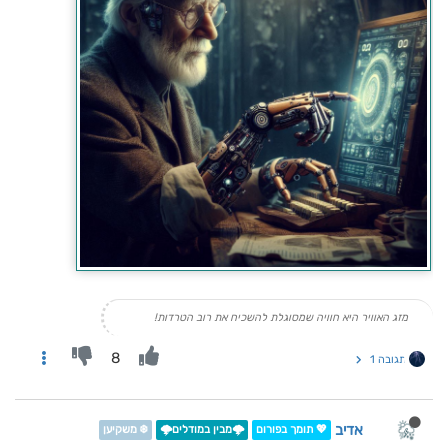
מזג האוויר היא חוויה שמסוגלת להשכיח את רוב הטרדות!
8
תגובה 1
אדיב
💖 תומך בפורום
🌩️מבין במודלים🌩️
❄️ משקיען