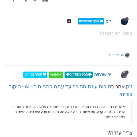
ז'ק
👑 מלך ההימורים
פוסט זה נמחק!
תגובה 1
ירושלמית
🌩️מבין במודלים🌩️
✅מאושר
💖 תומך בפורום
ז'ק
אמר ב
סיכום עונת החורף עד עתה בתחום ה- AI- סיקור
פורימי
:
אשר יגורתי בא לי. כבר בתחילת הדרך הזהירו שהבינה עלולה יום אחד להתהפך
עלינו, והנה זה קרה. אם אשתי היתה רואה מה נהיה מבעלה היא היתה מפחדת
לחזור הביתה.
צריך עזרה?