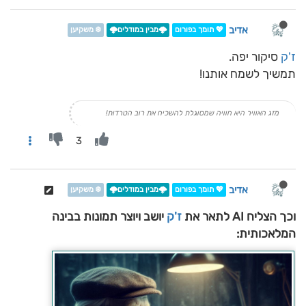
אדיב
💖 תומך בפורום
🌩️מבין במודלים🌩️
❄️ משקיען
ז'ק
סיקור יפה.
תמשיך לשמח אותנו!
מזג האוויר היא חוויה שמסוגלת להשכיח את רוב הטרדות!
3
אדיב
💖 תומך בפורום
🌩️מבין במודלים🌩️
❄️ משקיען
וכך הצליח AI לתאר את
ז'ק
יושב ויוצר תמונות בבינה
המלאכותית: