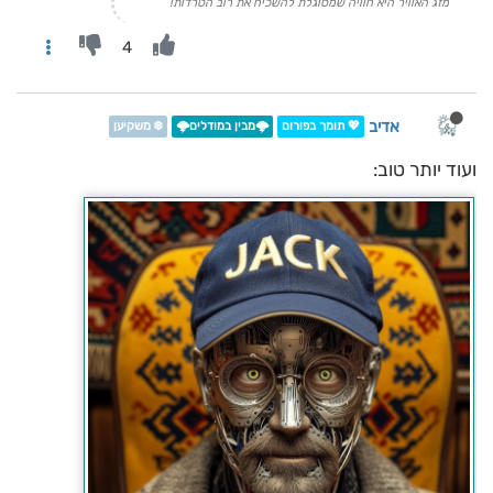
מזג האוויר היא חוויה שמסוגלת להשכיח את רוב הטרדות!
4
אדיב
💖 תומך בפורום
🌩️מבין במודלים🌩️
❄️ משקיען
ועוד יותר טוב: