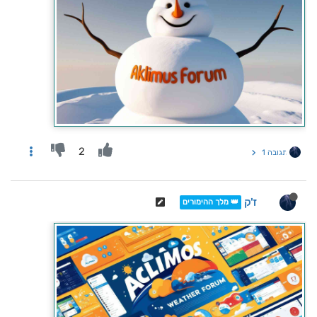
2
תגובה 1
ז'ק
👑 מלך ההימורים