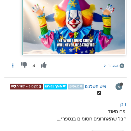
3
תגובה 1
א
איש השלגים
א
❄️ משקיען
💖 תומך בפורום
🥉מקום 3 - תחרות📷❄️
ז'ק
יפה מאוד
חבל שהאחרונים חסומים בנטפרי....