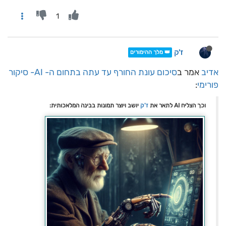
1
ז'ק
👑 מלך ההימורים
אדיב
אמר ב
סיכום עונת החורף עד עתה בתחום ה- AI- סיקור
פורימי
:
וכך הצליח AI לתאר את
ז'ק
יושב ויוצר תמונות בבינה המלאכותית: