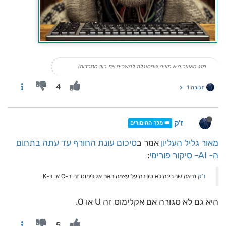
מזג האוויר היא חוויה שמסוגלת להשכיח את רוב הטרדות!
4
תגובה 1
ז'ק
👑 מלך ההימורים
מאור גליל העליון
אמר ב
סיכום עונת החורף עד עתה בתחום
ה- AI- סיקור פורימי
:
ז'ק
נראה שהבינה לא סגורה על עצמה האם אקלימוס זה ב-C או ב-K
היא גם לא סגורה אם אקלימוס זה U או O.
5