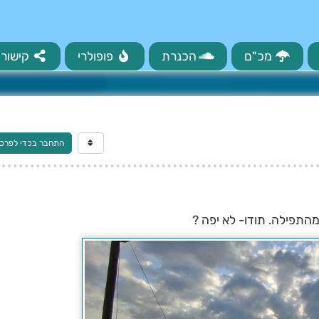
מכ"ם
הכנרת
פופולרי
קישורי
התחבר בכדי לפרס
התפילה. תודו- לא יפה ?