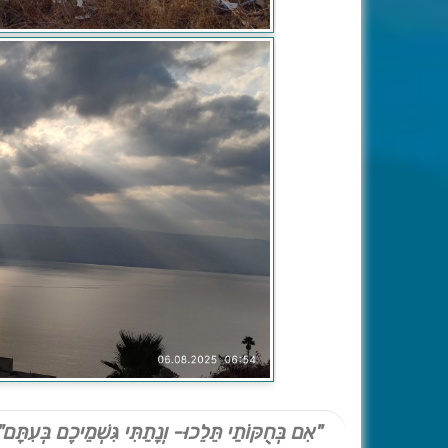
"אִם בְּחֻקּוֹתַי תֵּלֵכוּ- וְנָתַתִּי גִּשְׁמֵיכֶם בְּעִתָּם"