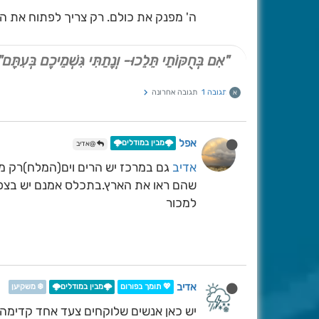
ה' מפנק את כולם. רק צריך לפתוח את העי
"אִם בְּחֻקּוֹתַי תֵּלֵכוּ- וְנָתַתִּי גִּשְׁמֵיכֶם בְּעִתָּם"
תגובה 1
תגובה אחרונה
א
אפל
🌩️מבין במודלים🌩️
@אדיב
אדיב
גם במרכז יש הרים וים(המלח)רק מ
שהם ראו את הארץ.בתכלס אמנם יש בצפון י
למכור
אדיב
💖 תומך בפורום
🌩️מבין במודלים🌩️
❄️ משקיען
יש כאן אנשים שלוקחים צעד אחד קדימה א