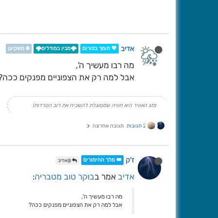
אדיב
💖 תומך בפורום
🌩️מבין במודלים🌩️
❄️ משקיען
מה רבו מעשיך ה',
אבל למה רק את הצפוניים מפנקים ככה?
מזג האוויר היא חוויה שמסוגלת להשכיח את רוב הטרדות!
2 תגובות
תגובה אחרונה
ז'ק
👑 מלך ההימורים
@אדיב
אדיב
אמר ב
בוקר טוב מטבריה
:
מה רבו מעשיך ה',
אבל למה רק את הצפוניים מפנקים ככה?