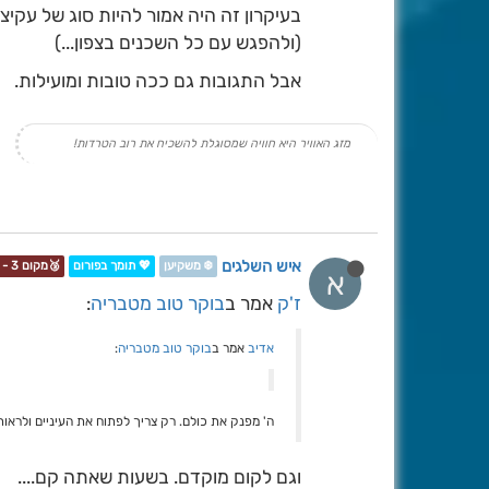
בעיקרון זה היה אמור להיות סוג של עקיצ
(ולהפגש עם כל השכנים בצפון...)
אבל התגובות גם ככה טובות ומועילות.
מזג האוויר היא חוויה שמסוגלת להשכיח את רוב הטרדות!
איש השלגים
❄️ משקיען
💖 תומך בפורום
🥉מקום 3 - תחרות📷❄️
א
ז'ק
אמר ב
בוקר טוב מטבריה
:
אדיב
אמר ב
בוקר טוב מטבריה
:
ה' מפנק את כולם. רק צריך לפתוח את העיניים ולראות
וגם לקום מוקדם. בשעות שאתה קם....