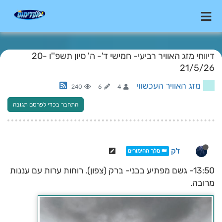
דיווחי מזג האוויר רביעי- חמישי ד'- ה' סיון תשפ''ו 20-
21/5/26
מזג האוויר העכשווי
240
6
4
התחבר בכדי לפרסם תגובה
ז'ק
👑 מלך ההימורים
13:50- גשם מפתיע בבני- ברק (צפון). רוחות ערות עם עננות
מרובה.