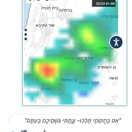
"אִם בְּחֻקּוֹתַי תֵּלֵכוּ- וְנָתַתִּי גִּשְׁמֵיכֶם בְּעִתָּם"