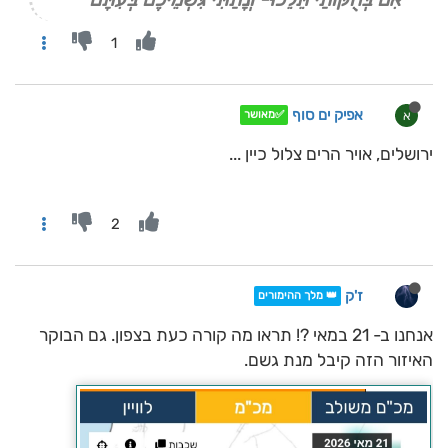
1
אפיק ים סוף
א
✅מאושר
ירושלים, אויר הרים צלול כיין ...
2
ז'ק
👑 מלך ההימורים
אנחנו ב- 21 במאי ?! תראו מה קורה כעת בצפון. גם הבוקר
האיזור הזה קיבל מנת גשם.