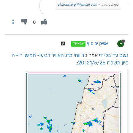
מערכת האתר -
aklimus.org.il@gmail.com
0
אפיק ים סוף
א
✅מאושר
גשם עד בלי די
אמר ב
דיווחי מזג האוויר רביעי- חמישי ד'- ה'
סיון תשפ''ו 20-21/5/26
: