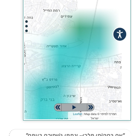
"אִם בְּחֻקּוֹתַי תֵּלֵכוּ- וְנָתַתִּי גִּשְׁמֵיכֶם בְּעִתָּם"