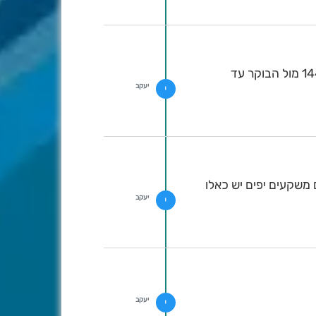
ישיר עכשיו ראיתי שהכל מעודכן להיום. יש קצת הקדמה בקור כבר למוצש קצת התמתנות במשקעים עד ל144 מול הבוקר עד
יעקב
י
 משקעים יפים יש כאלו
יעקב
י
יעקב
י