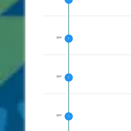
יעקב
י
יעקב
י
יעקב
י