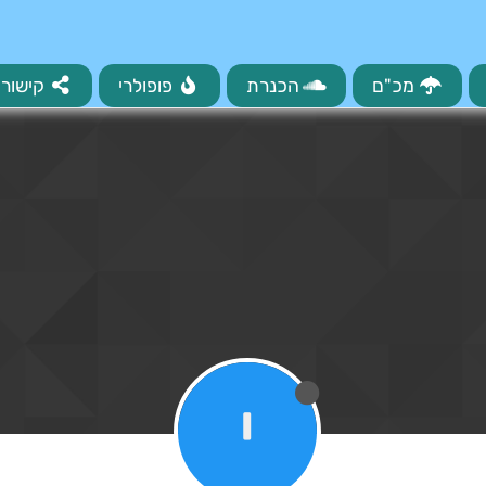
מכ"ם
הכנרת
פופולרי
קישורי
י