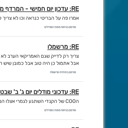
RE: עדכון יום חמישי - המרדף ממשיך...
אמרו פה על הבריטי כנראה וכו לא צריך להסס לפי הבריטי ב168 ש כבר 
פורסם בניתוח מפות המודלים
RE: מרשמלו
צריך רק לדייק שגם האמריקאי הערב לא מראה ב25 והלאה שלג כי ה850
אבל אתמול כן היה טוב אבל כמובן שיש הר
פורסם בתחזית מרשמלו
RE: עדכוני מודלים יום ג' ב' שבט 24/1/23
הCOO של הקנדי השתגע לגמרי אצלו המערכת מתעמק ובשבת ב4 לפ יש שלג בהרים
פורסם בניתוח מפות המודלים