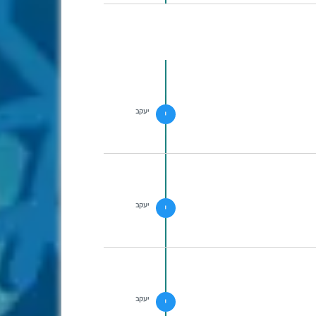
יעקב
י
יעקב
י
יעקב
י