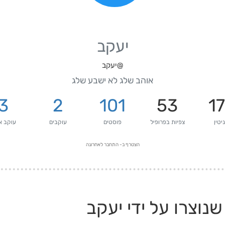
יעקב
@יעקב
אוהב שלג לא ישבע שלג
3
2
101
53
1
יטין
צפיות בפרופיל
פוסטים
עוקבים
עוקב א
הצטרף ב-
התחבר לאחרונה
נוצרו על ידי יעקב