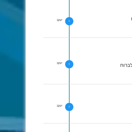
יעקב
י
יעקב
י
לברוח
יעקב
י