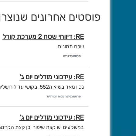
פוסטים אחרונים שנוצרו 
RE: דיווחי שטח 2 מערכת קורל
שלח תמונות
פורסם בדיווחים
RE: עידכוני מודלים יום ג'
נכון מאד בשיא ה552 .בקושי עד לירושלים וזה רק לקראת שלישי .וכן מתעמק מזרחית לנו
פורסם בניתוח מפות המודלים
RE: עידכוני מודלים יום ג'
במשקעים יש קצת שיפור וכן קצת הקדמה ב500 וב850 מול הצה