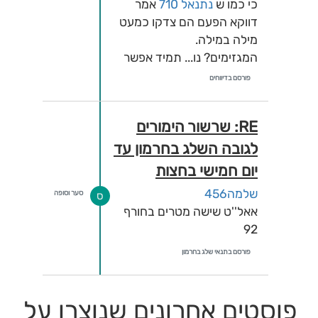
כי כמו ש
נתנאל 710
אמר
דווקא הפעם הם צדקו כמעט
מילה במילה.
המגזימים? נו... תמיד אפשר
לרטון עליהם, לא רק במזג
פורסם בדיווחים
אוויר...
תכלס' השאלה היא עליך,
RE: שרשור הימורים
למה נתת לכל המגזימים
האלה לבנות אצלך ציפיות?
לגובה השלג בחרמון עד
יום חמישי בחצות
שלמה456
סער וסופה
ס
אאל''ט שישה מטרים בחורף
92
פורסם בתנאי שלג בחרמון
פוסטים אחרונים שנוצרו על