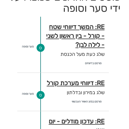
ידי סער וסופה
RE: המשך דיווחי שטח
- קורל - בין ראשון לשני
- לילה לבן?
סער וסופה
ס
שלג כעת מעל הכנסת
פורסם בדיווחים
RE: דיווחי מערכת קורל
שלג במירון ובדלתון
סער וסופה
ס
פורסם במזג האוויר העכשווי
RE: עדכון מודלים - יום