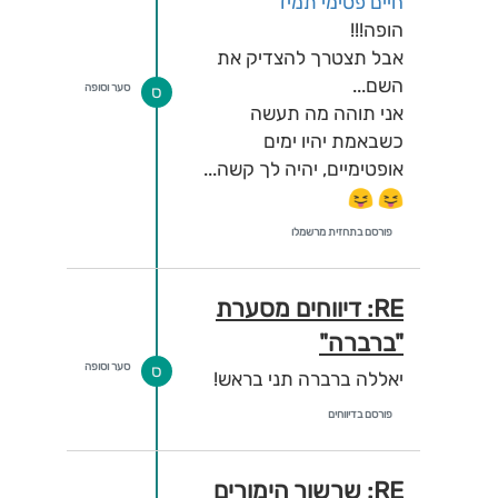
חיים פסימי תמיד
הופה!!!
אבל תצטרך להצדיק את
השם...
סער וסופה
ס
אני תוהה מה תעשה
כשבאמת יהיו ימים
אופטימיים, יהיה לך קשה...
פורסם בתחזית מרשמלו
RE: דיווחים מסערת
"ברברה"
סער וסופה
ס
יאללה ברברה תני בראש!
פורסם בדיווחים
RE: שרשור הימורים