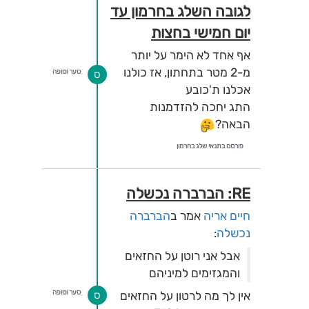
לגובה השלג בחרמון עד
יום חמישי בחצות
אף אחד לא הימר על יותר
מ-2 מטר בתחתון, אז כולנו
סער וסופה
ס
אכלנו ת'כובע
התג יחכה להזדמנות
הבאה?
פורסם בתנאי שלג בחרמון
RE: הברברה נכשלה
חיים אריה
אמר ב
הברברה
נכשלה
:
אבל אני רוטן על החזאים
והמגזימים למיניהם
סער וסופה
אין לך מה לרטון על החזאים
ס