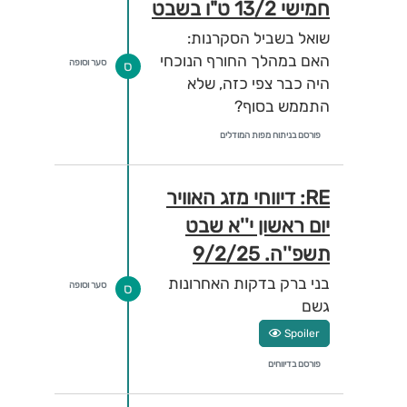
חמישי 13/2 ט"ו בשבט
שואל בשביל הסקרנות:
האם במהלך החורף הנוכחי
סער וסופה
ס
היה כבר צפי כזה, שלא
התממש בסוף?
פורסם בניתוח מפות המודלים
RE: דיווחי מזג האוויר
יום ראשון י''א שבט
תשפ''ה. 9/2/25
בני ברק בדקות האחרונות
סער וסופה
ס
גשם
Spoiler
פורסם בדיווחים