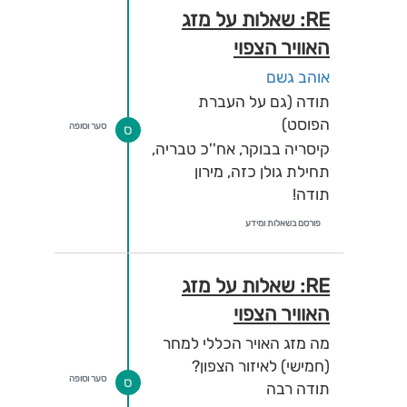
RE: שאלות על מזג
האוויר הצפוי
אוהב גשם
תודה (גם על העברת
הפוסט)
סער וסופה
ס
קיסריה בבוקר, אח''כ טבריה,
תחילת גולן כזה, מירון
תודה!
פורסם בשאלות ומידע
RE: שאלות על מזג
האוויר הצפוי
מה מזג האויר הכללי למחר
(חמישי) לאיזור הצפון?
סער וסופה
ס
תודה רבה