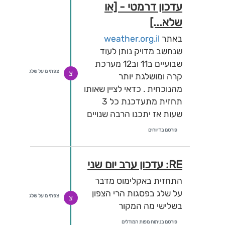
עדכון דרמטי - [או
שלא...]
באתר
weather.org.il
שנחשב מדויק נותן לעוד
שבועיים ב11 וב12 מערכת
צפתי מ על שלג
צ
קרה ומושלגת יותר
מהנוכחית . כדאי לציין שאותו
תחזית מתעדכנת כל 3
שעות אז יתכנו הרבה שנויים
פורסם בדיווחים
RE: עדכון ערב יום שני
התחזית באקלימוס מדבר
על שלג בפסגות הרי הצפון
צפתי מ על שלג
צ
בשלישי מה המקור
פורסם בניתוח מפות המודלים