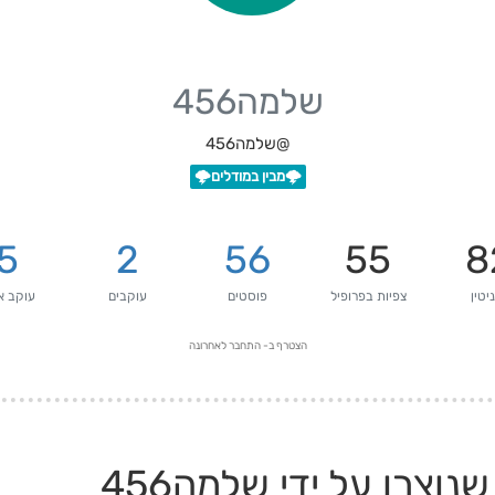
שלמה456
@שלמה456
🌩️מבין במודלים🌩️
5
2
56
55
8
יטין
צפיות בפרופיל
פוסטים
עוקבים
עוקב א
הצטרף ב-
התחבר לאחרונה
וצרו על ידי שלמה456