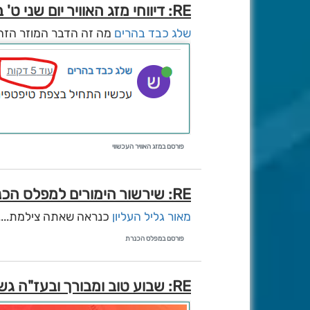
RE: דיווחי מזג האוויר יום שני ט' בטבת תשפ''ו (29/12/25)
שלג כבד בהרים
מה זה הדבר המוזר הזה
פורסם במזג האוויר העכשווי
RE: שירשור הימורים למפלס הכנרת במערכת הקרובה
מאור גליל העליון
כנראה שאתה צילמת....
פורסם במפלס הכנרת
RE: שבוע טוב ומבורך ובעז"ה גשום דיווחי השבת