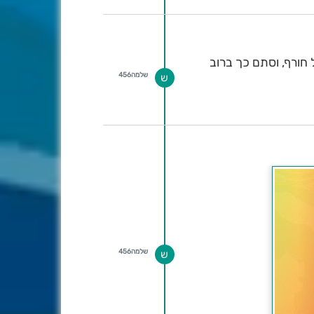
חורף, וסתם כך ברוב
שלמה456
ש
שלמה456
ש