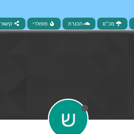
מכ"ם
הכנרת
פופולרי
קישורי
ש