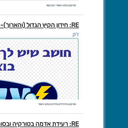
פורסם במזג האוויר העכשווי
RE: חידון הקיץ הגדול (והארוך)-חידה מס' 63
ז'ק
פורסם בחידודים וחידות במזג האויר
RE: רעידת אדמה בטורקיה ובסוריה, וגם בישראל