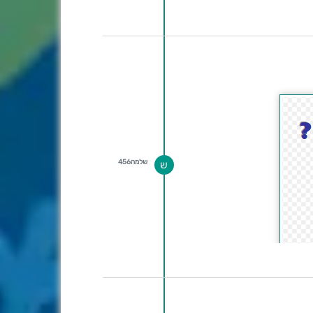
שלמה456
ש