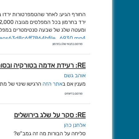
החורף הגיע: לאחר שהטמפרטורות ירדו בצ
שמים את העכבר על המילה(קישור) וצופי
בהצלחה
ומעטה שלג של שבעה סנטימטרים במפלס 
videos63d8c6ff7864bfile_6930.mp4
פורסם בתנאי שלג בחרמון
videos63d8c715eb1c8file_6931.mp4
videos63d8c7f24305dfile_6933.mp4
קרדיט
RE: רעידת אדמה בטורקיה ובסוריה, וגם בישראל
אוהב גשם
מענין אם ב
אתר הזה
הרגישו שינוי של מת
פורסם בדיווחים
RE: סקר על שלג בירושלים
אלחנן כהן
סליחה על הבורות מה זה גמב"ש?