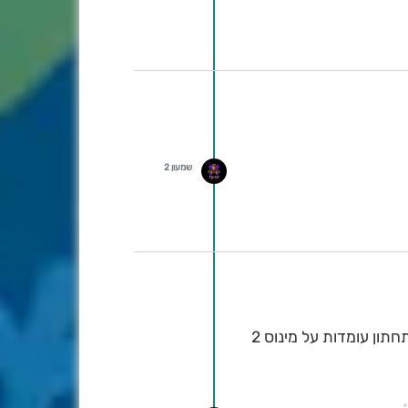
שמעון 2
במהלך הלילה החל לרדת שלג כבד בחרמון בכל המפלסים מגובה 2,000 מטרים. הטמפרטורות במפלס התחתון עומדות על מינוס 2