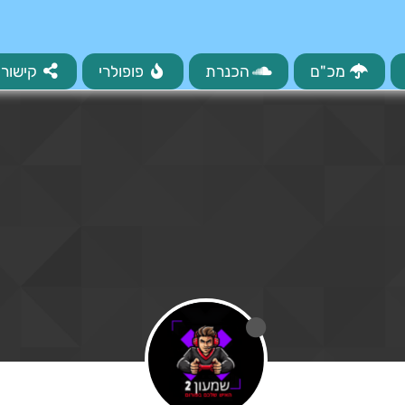
מכ"ם
הכנרת
פופולרי
קישורי