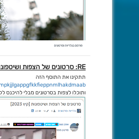
פורסם בגלריות וסרטונים
RE: סרטונים של הצפות ושיטפונות [קיץ 2023]
תתקינו את התוסף הזה
mmpkjjlgappgfkkfieppnmlhakdmaab
ותוכלו לצפות בסרטונים מבלי להיכנס לק