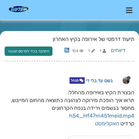
תיעוד דרמטי של אירופה בקיץ האחרון
דיווחים
104
1
1
התחבר בכדי לפרסם תגובה
גשם עד בלי די
מנהל
‏הבצורת הקיץ באירופה מהחלל:
תראו איך הופכת מירוקה לצהובה כתוצאה מהחום המייבש,
מחסור בגשמים וירידה בנפח הקרחונים
h54_Hf47m451meid.mp4
קרדיט
האקלימסט