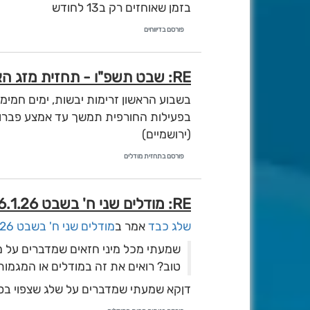
בזמן שאוחזים רק ב13 לחודש
שיהיה ברור טל שמאי זה לא!!!!
פורסם בדיווחים
צ''ל מסתמא טל ברנע
RE: שבט תשפ"ו - תחזית מזג האוויר מהחזאים השונים ברשת [עם קרדיט]
בפעילות החורפית תמשך עד אמצע פברוא
(ירושמיים)
פורסם בתחזית מודלים
RE: מודלים שני ח' בשבט 26.1.26
שלג כבד
אמר ב
מודלים שני ח' בשבט 26.1.26
שמעתי מכל מיני חזאים שמדברים על מע
טוב? רואים את זה במודלים או המגמות
דןקא שמעתי שמדברים על שלג שצפוי בסו