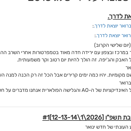
רואר יוצאת לדרך.
:
ואר יוצאת לדרך.
:
במרכז ובצפון עם ירידה חדה מאוד בטמפרטורות אחרי השרב ההזוי
ל האבק והג'יפה. זה הולך להיות יום רטוב וקר משמעותית.
מקומיות. יהיו כמה ימים קרירים אבל הכל זה רק הכנה למנה הע
כאן אנחנו נכנסים להיסטוריה. לפי כל האינדיקציות של ה-AO והגלישה הפולארית אנ
ים. לא רק בחרמון אלא במקומות שלא ראו שלג רציני כבר שנים. כמ
טוב במרכז, סוף החודש לבן וקפוא בכל הארץ. תתחילו להכין את 
 בחיים.
 העונתי של חדש ינואר