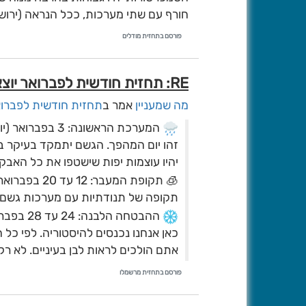
חורף עם שתי מערכות, ככל הנראה (ירושמ
פורסם בתחזית מודלים
RE: תחזית חודשית לפברואר יוצאת לדרך.
מה שמעניין
אמר ב
תחזית חודשית לפברוא
️ המערכת הראשונה: 3 בפברואר (יום שלישי הקרוב)
זהו יום המהפך. הגשם יתמקד בעיקר במ
יהיו עוצמות יפות שישטפו את כל האבק 
🧊 תקופת המעבר: 12 עד 20 בפברואר
תקופה של תנודתיות עם מערכות גשם מק
️ ההבטחה הלבנה: 24 עד 28 בפברואר
שנה אנחנו נסגור את החודש עם שלג שי
פורסם בתחזית מרשמלו
השורה התחתונה: יום שלישי הקרוב רטו
אנחנו הולכים לאירוע של פעם בחיים.