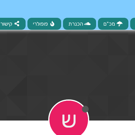
מכ"ם
הכנרת
פופולרי
קישורי
ש