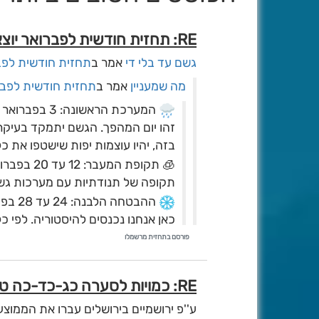
RE: תחזית חודשית לפברואר יוצאת לדרך.
גשם עד בלי די
אמר ב
תחזית חודשית לפב
מה שמעניין
אמר ב
תחזית חודשית לפבר
️ המערכת הראשונה: 3 בפברואר (יום שלישי הקרוב)
זהו יום המהפך. הגשם יתמקד בעיקר 
בזה, יהיו עוצמות יפות שישטפו את כ
🧊 תקופת המעבר: 12 עד 20 בפברואר
תקופה של תנודתיות עם מערכות גשם 
️ ההבטחה הלבנה: 24 עד 28 בפברואר
לקרות. אתם הולכים לראות לבן בעיני
פורסם בתחזית מרשמלו
של 40 שנה אנחנו נסגור את החודש עם שלג שישבור שיאי קור של עשורים.
השורה התחתונה: יום שלישי הקרוב ר
RE: כמויות לסערה כג-כד-כה טבת תשפ"ו [2026\1\12-13-14]#1
החם כי אנחנו הולכים לאירוע של פעם
ע''פ ירושמיים בירושלים עברו את הממוצע
טל שמאי