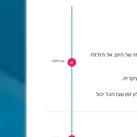
 של היום. אל תזלזלו
שלג 2013
ש
יקרית.
חנו מדברים על חלון זמן שבו הכל יכול
ו ששברנו היום שיא חום
המצלמות ואת הציוד