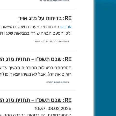
פורסם בניתוח מפות המודלים
RE: בדיחות על מזג אויר
ארין ש
התכוונתי למערכת שלג במציאות ו
ולכן הפעם הבאה שירד במציאות שלג ודאי
פורסם בחידודים וחידות במזג האויר
RE: שבט תשפ"ו - תחזית מזג האוויר מהחזאים השונים ברשת [עם קרדיט]
ההפחתה בפעילות החורפית תמשך עד אמ
רואים את זה), אבל לא משהו יוצא דופן (יר
פורסם בתחזית מודלים
RE: שבט תשפ"ו - תחזית מזג האוויר מהחזאים השונים ברשת [עם קרדיט]
08.02.2026, 10:37
הטמפרטורות יהיו גבוהות בהרבה ממה שאמ