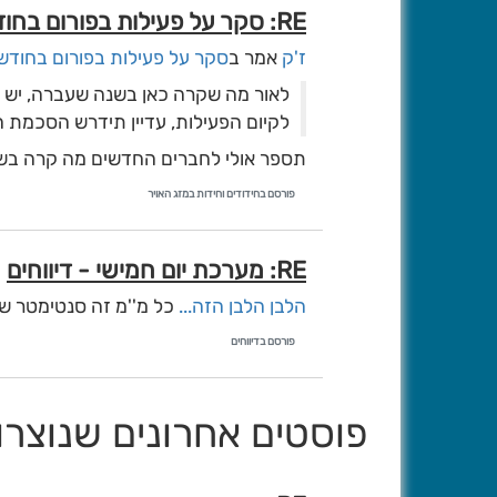
RE: סקר על פעילות בפורום בחודש אדר
טל שמאי
ז'ק
אמר ב
סקר על פעילות בפורום בחודש
בקיצור ''הרוצה לשקר ירחיק עדותו''
לאור מה שקרה כאן בשנה שעברה, יש ל
לקיום הפעילות, עדיין תידרש הסכמת המ
תספר אולי לחברים החדשים מה קרה ב
פורסם בחידודים וחידות במזג האויר
RE: מערכת יום חמישי - דיווחים
הלבן הלבן הזה...
כל מ''מ זה סנטימטר ש
פורסם בדיווחים
פוסטים אחרונים שנוצרו על 