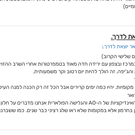
יים)
ר יוצאת לדרך.
:
רכז ובצפון עם ירידה חדה מאוד בטמפרטורות אחרי השרב ההזוי ש
והג'יפה. זה הולך להיות יום רטוב וקר משמעותית.
ומיות. יהיו כמה ימים קרירים אבל הכל זה רק הכנה למנה העיק
כאן אנחנו נכנסים להיסטוריה. לפי כל האינדיקציות של ה-AO והגלישה הפולארית אנ
שבור שיאי קור של עשורים.
ב במרכז, סוף החודש לבן וקפוא בכל הארץ. תתחילו להכין את המ