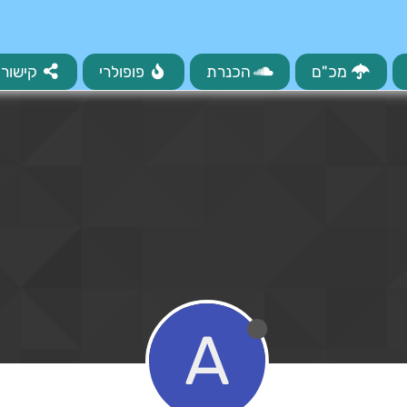
מכ"ם
הכנרת
פופולרי
קישורי
A