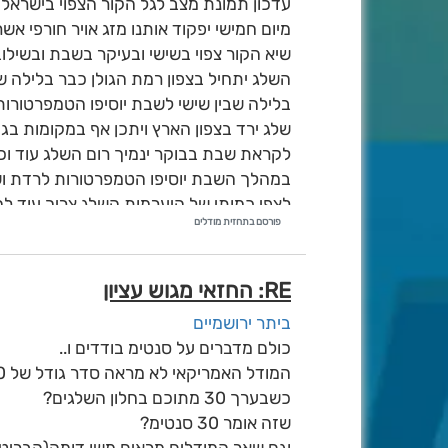
עדכון תמונת מצב לגל הקור הצפוי בישראל
מיום חמישי יפקוד אותנו מזג אויר חורפי א
שיא הקור צפוי בשישי ובעיקר בשבת ובשילוב
השלג יתחיל בצפון רמת הגולן כבר בלילה שב
בלילה שבין שישי לשבת יוסיפו הטמפרטורות
שלג ירד בצפון הארץ ויתכן אף במקומות בגובה שמעל 500-600 מטרים וגם בה
לקראת שבת בבוקר ינמיך רום השלג עוד וכנ
במהלך השבת יוסיפו הטמפרטורות לרדת ושל
לצפי כמותי של היערמות השלג צריך עוד להמת
פורסם בתחזית מודלים
הצפי לטמפרטורות נמוכות נראה ברמת ודאות
שאלה.
RE: החזאי מגוש עציון
ביתר ירושמיים
כולם מדברים על סנטימ בודדים ו..
המודל האמריקאי לא מראה סדר גודל של 50 מ"מ למערכת?
כשבערך 30 מתוכם בחלון השלגים?
שזה אומר 30 סנטימ?