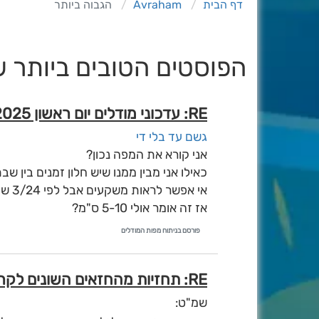
דף הבית
Avraham
הגבוה ביותר
הפוסטים הטובים ביותר שנוצרו 
RE: עדכוני מודלים יום ראשון 16/2/2025 - איסי ועדכוני לילה
גשם עד בלי די
אני קורא את המפה נכון?
כאילו אני מבין ממנו שיש חלון זמנים בין ש
אי אפשר לראות משקעים אבל לפי 3/24 שעות לטווח הזה, רק total ונראה שהרוב יורד כגשם ביום שישי לפי איסי
אז זה אומר אולי 5-10 ס"מ?
פורסם בניתוח מפות המודלים
RE: תחזיות מהחזאים השונים לקראת המערכת הבעל״ט
שמ"ט: