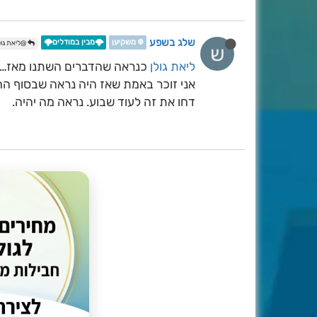
שלג בשפע
❄️ משקיען
🌩️מבין במודלים🌩️
@ליאת גול
ש
ליאת גולן
כנראה שהדברים השתנו מאז…
אני זוכר באמת שאז היה נראה שבסוף הח
דחו את זה לעוד שבוע. נראה מה יהיה.