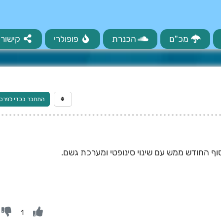
מכ"ם
הכנרת
פופולרי
קישורי
התחבר בכדי לפרס
וף החודש ממש עם שינוי סינופטי ומערכת גשם.
1