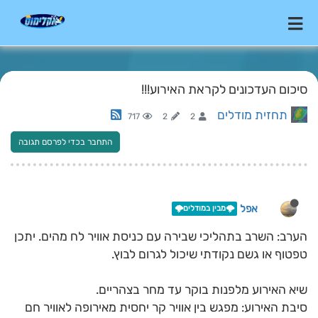
סיכום העדכונים לקראת האירוע!!!
תחזית מודלים
717
2
2
התחבר בכדי לפרסם תגובה
אפל
🌩️מבין במודלים🌩️
הערב: השרב בתהליכי שבירה עם כניסת אוויר לח מהים. יתכן
טפטוף או גשם נקודתי שיכול לגרום לבוץ.
שיא האירוע מלפנות בוקר עד מחר בצהריים.
​סיבת האירוע: מפגש בין אוויר קר יחסית מאירופה לאוויר חם