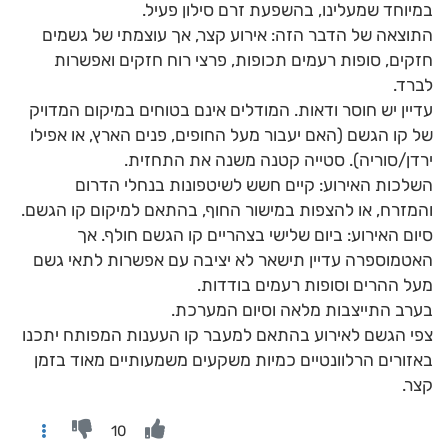
במיוחד שמעלינו, בהשפעת זרם סילון פעיל.
​התוצאה של הדבר הזה: אירוע קצר, אך עוצמתי של גשמים
חזקים, סופות רעמים תכופות, פרצי רוח חזקים ואפשרות
לברד.
​עדיין יש חוסר ודאות. המודלים אינם בטוחים במיקום המדויק
של קו הגשם (האם יעבור מעל החופים, פנים הארץ, או אפילו
ירדן/סוריה). סטייה קטנה משנה את התחזית.
​השלכות האירוע: קיים חשש לשיטפונות בנחלי הדרום
והמזרח, או להצפות במישור החוף, בהתאם למיקום קו הגשם.
סיום האירוע: ביום שלישי בצהריים קו הגשם חולף. אך
האטמוספרה עדיין תישאר לא יציבה עם אפשרות לתאי גשם
מעל ההרים וסופות רעמים בודדות.
בערב התייצבות מלאה וסיום המערכת.
צפי הגשם לאירוע בהתאם למעבר קו העענות המפותח יתכנו
באזורים הרלוונטיים כמיות משקעים משמעותיים מאוד בזמן
קצר.
10