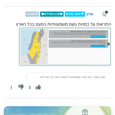
אדיב
💖 תומך בפורום
🌩️מבין במודלים🌩️
❄️ משקיען
התראות על כמויות גשם משמעותיות כמעט בכל הארץ
מזג האוויר היא חוויה שמסוגלת להשכיח את רוב הטרדות!
3