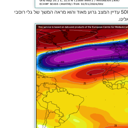
גם אם נבדוק את אנומליה של מפלס ה-500 עדיין המצב גרוע מאוד והוא מראה המשך של גלי רוסבי
ינו.