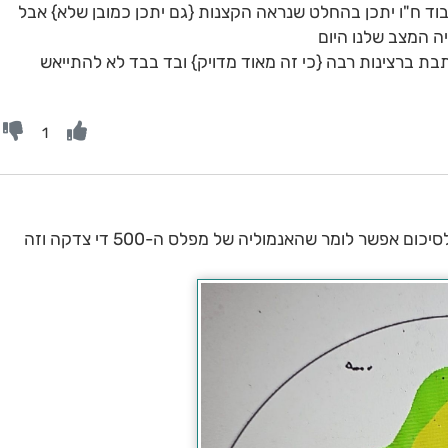
וד ח"ו יתכן בהחלט שנראה הקצנות {גם יתכן כמובן שלא} אבל
ה המצב שלנו היום
 ברצינות רבה {כי זה מאוד מדויק} ובד בבד לא להתייאש
1
אז לסיכום אפשר לומר שהאנמוליה של מפלס ה-500 די צדקה וזה