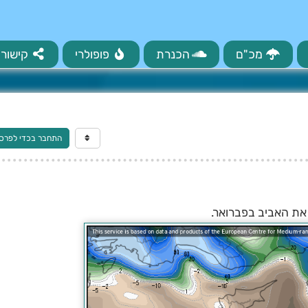
מכ"ם
הכנרת
פופולרי
קישורי
התחבר בכדי לפרס
את האביב בפברואר.