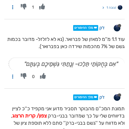
1
תגובה 1
ז'ק
👑 מלך ההימורים
עוד 1.1 מ''מ למאזן של פברואר. (נא לא לזלזל- מדובר בכמות
גשם של 7% מהכמות שירדה כאן בפברואר).
"אִם בְּחֻקּוֹתַי תֵּלֵכוּ- וְנָתַתִּי גִּשְׁמֵיכֶם בְּעִתָּם"
0
ז'ק
👑 מלך ההימורים
תמונת המכ''ם מהבוקר תסביר מדוע אני מקפיד כ''כ לציין
בדיווחים שלי על כך שמדובר בבני-ברק
צפון/ קרית הרצוג
,
ולא מדווח על ''גשם בבני-ברק'' סתם ללא תוספת ציון של