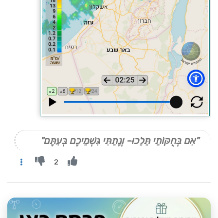
"אִם בְּחֻקּוֹתַי תֵּלֵכוּ- וְנָתַתִּי גִּשְׁמֵיכֶם בְּעִתָּם"
2