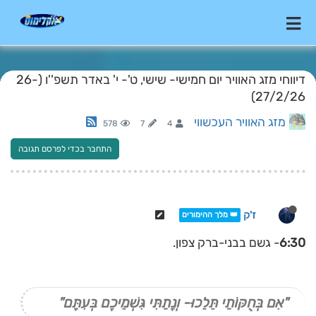
דיווחי מזג האוויר יום חמישי- שישי, ט'- י' באדר תשפ''ו (26-
27/2/26)
מזג האוויר העכשווי
578
7
4
התחבר בכדי לפרסם תגובה
ז'ק
👑 מלך ההימורים
6:30
- גשם בבני-ברק צפון.
"אִם בְּחֻקּוֹתַי תֵּלֵכוּ- וְנָתַתִּי גִּשְׁמֵיכֶם בְּעִתָּם"