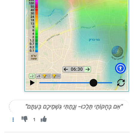
"אִם בְּחֻקּוֹתַי תֵּלֵכוּ- וְנָתַתִּי גִּשְׁמֵיכֶם בְּעִתָּם"
1