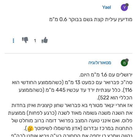
Yael
Y
מודיעין עילית קצת גשם בבוקר 0.6 מ"מ
1
מטאורולוגיה
מ
ירושלים עם 1.6 מ"מ היום.
סה"כ פברואר עם כמעט 13 מ"מ (כשהממוצע החודשי הוא
116). כלל עונתית ירד עד עכשיו 445 מ"מ (כשהממוצע
הכללי הוא 522).
אז אחרי ינןאר מטורף בא פברואר שחון קיצונית ואיזן בחדות
את השנה משנה גשומה מאוד לשנה (כרגע לפחות) ממוצעת
פלוס. ואם אינני טועה המצב בפרואר דומה ברוב מוחלט של
התחנות במרכז ובדרום (אדון מרשמלו לשיפוטך
).
נקווה שמרץ כן יספק את הסחורה בע"ה ויביא אותנו לכה"פ