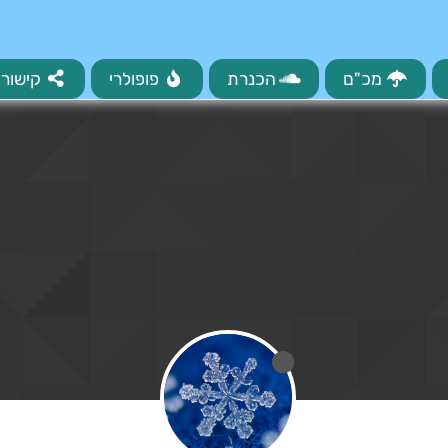
מכ"ם
הכנרת
פופולרי
קישורי