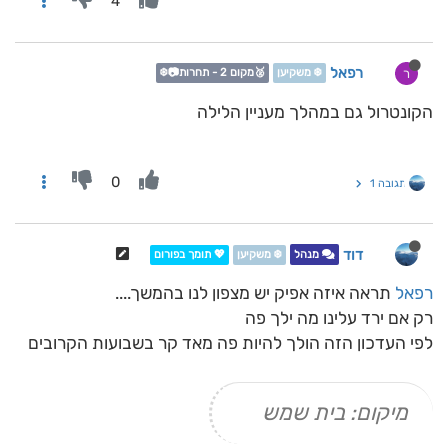
4
רפאל
ר
❄️ משקיען
🥈מקום 2 - תחרות📷❄️
הקונטרול גם במהלך מעניין הלילה
0
תגובה 1
דוד
מנהל
❄️ משקיען
💖 תומך בפורום
רפאל
תראה איזה אפיק יש מצפון לנו בהמשך....
רק אם ירד עלינו מה ילך פה
לפי העדכון הזה הולך להיות פה מאד קר בשבועות הקרובים
מיקום: בית שמש