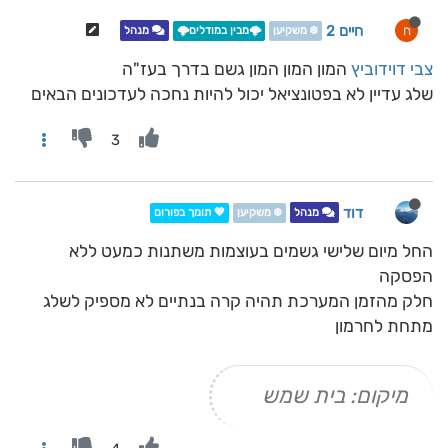
חיים 2
ח
❄️ משקיען
🌩️מבין במודלים🌩️
מנהל
צבי דוידוביץ
המון המון המון גשם בדרך בעז"ה
שלג עדיין לא בפטונציאל יכול להיות נחכה לעדכונים הבאים
3
דוד
מנהל
❄️ משקיען
💖 תומך בפורום
החל מיום שלישי גשמים בעוצמות משתנות כמעט ללא
הפסקה
חלק מהזמן המערכת תהיה קרה בנתיים לא מספיק לשלג
מתחת לחרמון
מיקום: בית שמש