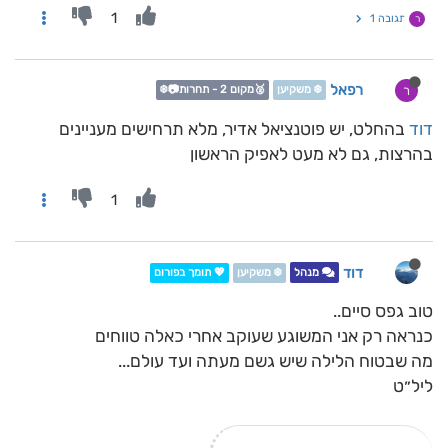
1
תגובה 1
ר
רפאל
ר
❄️ משקיען
🥈מקום 2 - תחרות📷❄️
דוד
בהחלט, יש פוטנציאל אדיר, מלא תרחישים מעניינים
בהרצות, גם לא מעט לאפיק הראשון
1
דוד
מנהל
❄️ משקיען
💖 תומך בפורום
טוב גפס סיים..
כנראה רק אני המשוגע שעוקב אחרי כאלה טווחים
מה שבטוח הלילה שיש גשם מעתה ועד עולם...
ליל״ט