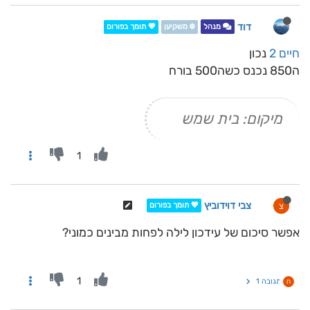
דוד
מנהל
❄️ משקיען
💖 תומך בפורום
חיים 2
נכון
ה850 נכנס כשה500 בורח
מיקום: בית שמש
1
צבי דוידוביץ
צ
💖 תומך בפורום
אפשר סיכום של עידכון לילה לפחות מבינים כמוני?
1
תגובה 1
ח