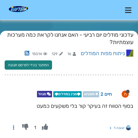
עדכוני מודלים יום רביעי - האם אנחנו לקראת כמה מערכות
עוצמתיות?
ניתוח מפות המודלים
15014
129
16
התחבר בכדי לפרסם תגובה
חיים 2
ח
❄️ משקיען
🌩️מבין במודלים🌩️
מנהל
בסוף הטווח זה בעיקר קור בלי משקעים כמעט
1
תגובה 1