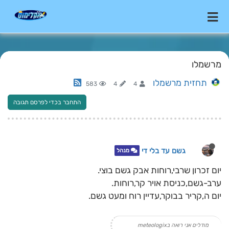
מרשמלו
תחזית מרשמלו
583
4
4
התחבר בכדי לפרסם תגובה
גשם עד בלי די
מנהל
יום זכרון שרבי,רוחות אבק גשם בוצי.
ערב-גשם,כניסת אויר קר,רוחות.
יום ה,קריר בבוקר,עדיין רוח ומעט גשם.
מודלים אני רואה בmeteologix