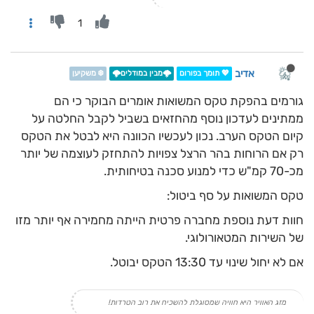
1
אדיב
💖 תומך בפורום
🌩️מבין במודלים🌩️
❄️ משקיען
גורמים בהפקת טקס המשואות אומרים הבוקר כי הם
ממתינים לעדכון נוסף מהחזאים בשביל לקבל החלטה על
קיום הטקס הערב. נכון לעכשיו הכוונה היא לבטל את הטקס
רק אם הרוחות בהר הרצל צפויות להתחזק לעוצמה של יותר
מכ-70 קמ"ש כדי למנוע סכנה בטיחותית.
טקס המשואות על סף ביטול:
חוות דעת נוספת מחברה פרטית הייתה מחמירה אף יותר מזו
של השירות המטאורולוגי.
אם לא יחול שינוי עד 13:30 הטקס יבוטל.
מזג האוויר היא חוויה שמסוגלת להשכיח את רוב הטרדות!