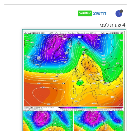
דודשלג
ד
✅מאושר
ו4 שעות לפני