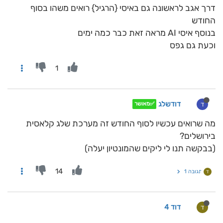
דרך אגב לראשונה גם באיסי {הרגיל} רואים משהו בסוף
החודש
בנוסף איסי AI מראה זאת כבר כמה ימים
וכעת גם גפס
1
דודשלג
ד
✅מאושר
מה שרואים עכשיו לסוף החודש זה מערכת שלג קלאסית
בירושלים?
(בבקשה תנו לי ליקים שהמונטיון יעלה)
14
תגובה 1
ד
דוד 4
ד