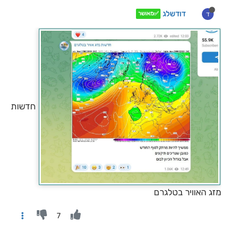
דודשלג
ד
✅מאושר
חדשות
מזג האוויר בטלגרם
7