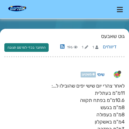
גוט שאבעס
דיווחים
196
1
1
התחבר בכדי לפרסם תגובה
שימי
❄️ משקיען
לאחר צהרי יום שישי יפים שהובילו ל...:
11מ"מ בעתלית
10.6מ"מ בפתח תקווה
8מ"מ בגעש
8מ"מ בעפולה
4מ"מ באשקלון