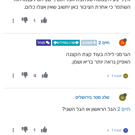
השתפר כי אחרת הציבור כאן יחשוב שאין אצלו כלום.
1
חיים 2
ח
❄️ משקיען
🌩️מבין במודלים🌩️
מנהל
הגרמני לילה בעוד קצת הקצנה
האפיק נראה יותר בריא ושמן.
4
תגובה 1
ש
שלג מטר בירושלים
ש
חיים 2
הגל הראשון או הגל השני?
1
תגובה 1
ד