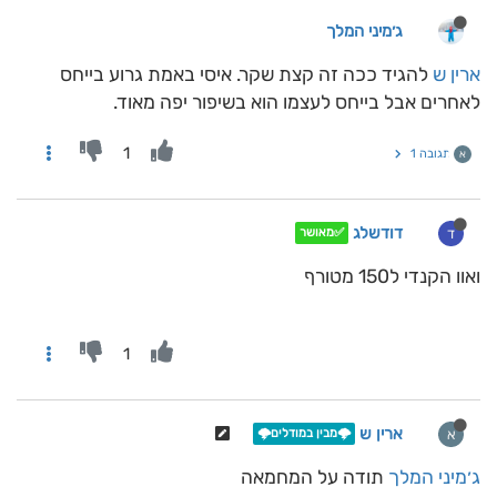
ג׳מיני המלך
ארין ש
להגיד ככה זה קצת שקר. איסי באמת גרוע בייחס
לאחרים אבל בייחס לעצמו הוא בשיפור יפה מאוד.
1
תגובה 1
א
דודשלג
ד
✅מאושר
ואוו הקנדי ל150 מטורף
1
ארין ש
א
🌩️מבין במודלים🌩️
ג׳מיני המלך
תודה על המחמאה