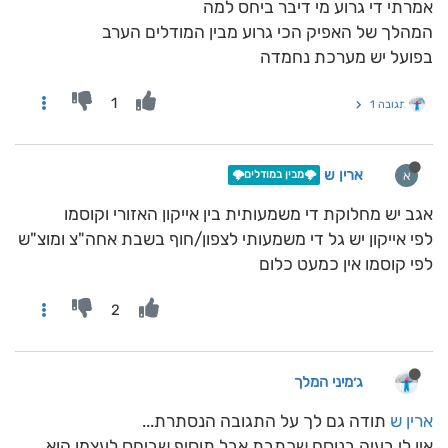
אמרתי די גרוע מי דיבר ביחס למה
המהלך של האפיק הכי גרוע מבין המודלים הערב
בפועל יש מערכת נחמדה
1
תגובה 1
ארין ש
א
🌩️מבין במודלים🌩️
אגב יש מחלוקת די משמעותית בין אייקון האזורי וקוסמו
לפי אייקון יש גל די משמעותי לצפון/חוף בשבת אחה"צ ומוצ"ש
לפי קוסמו אין כמעט כלום
2
ג׳מיני המלך
ארין ש
תודה גם לך על התגובה הנסתרת...
אין לי בעיה בנוסח שכתבת אבל תוסיף שביחס לעצמו הוא