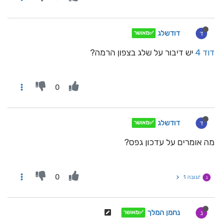
דודשלג
ד
✅מאושר
דוד 4
יש דיבור על שלג בצפון הרמה?
0
דודשלג
ד
✅מאושר
מה אומרים על עדכון גפס?
0
תגובה 1
נ
נחמן המלך
נ
✅מאושר