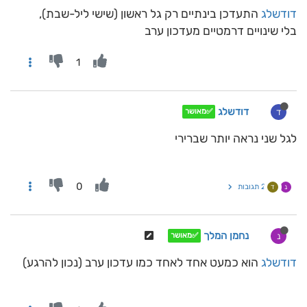
דודשלג
התעדכן בינתיים רק גל ראשון (שישי ליל-שבת),
בלי שינויים דרמטיים מעדכון ערב
1
דודשלג
ד
✅מאושר
לגל שני נראה יותר שברירי
0
2 תגובות
נ
ד
נחמן המלך
נ
✅מאושר
דודשלג
הוא כמעט אחד לאחד כמו עדכון ערב (נכון להרגע)