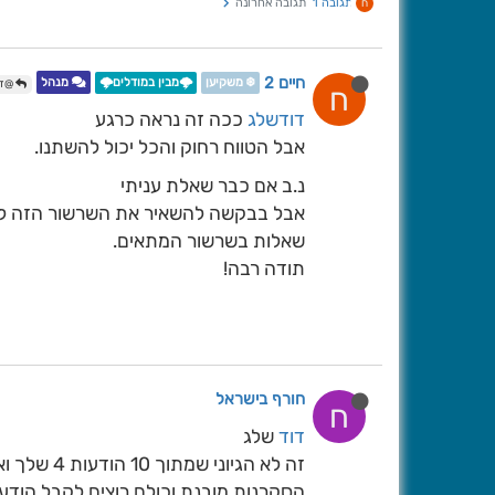
תגובה 1
תגובה אחרונה
ח
חיים 2
❄️ משקיען
🌩️מבין במודלים🌩️
מנהל
@דו
ח
דודשלג
ככה זה נראה כרגע
אבל הטווח רחוק והכל יכול להשתנו.
נ.ב אם כבר שאלת עניתי
אבל בבקשה להשאיר את השרשור הזה לע
שאלות בשרשור המתאים.
תודה רבה!
חורף בישראל
ח
דוד
שלג
זה לא הגיוני שמתוך 10 הודעות 4 שלך ואין בהם כמעט שום עדכון למודלים.
הסקרנות מובנת וכולם רוצים לקבל הוד