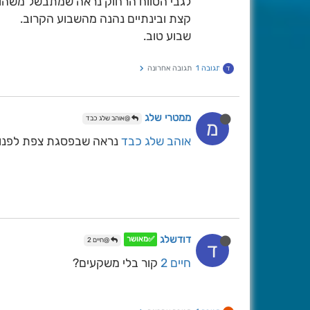
לגבי הטווח הרחוק נראה שמתבשל משהו[בע
קצת ובינתיים נהנה מהשבוע הקרוב.
שבוע טוב.
תגובה 1
תגובה אחרונה
ד
ממטרי שלג
@אוהב שלג כבד
מ
אוהב שלג כבד
נראה שבפסגת צפת לפנות 
דודשלג
✅מאושר
@חיים 2
ד
חיים 2
קור בלי משקעים?