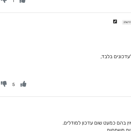
1
דשלג
דכונים בלבד,
5
עות משמחות