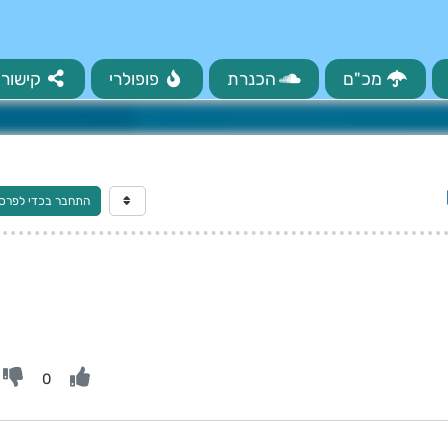
מכ"ם
הכנרת
פופולרי
קישורי
התחבר בכדי לפרס
0