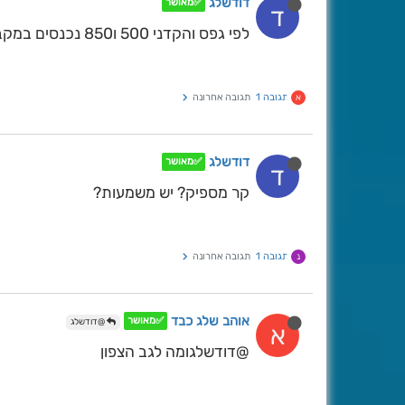
דודשלג
✅מאושר
ד
לפי גפס והקדני 500 ו850 נכנסים במקביל למרכז
תגובה 1
תגובה אחרונה
א
דודשלג
✅מאושר
ד
קר מספיק? יש משמעות?
תגובה 1
תגובה אחרונה
נ
אוהב שלג כבד
✅מאושר
@דודשלג
א
@דודשלגומה לגב הצפון