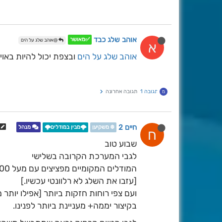
אוהב שלג כבד
✅מאושר
@אוהב שלג על הים
א
אוהב שלג על הים
ובצפת יכול להיות באוי
תגובה 1
תגובה אחרונה
מ
חיים 2
❄️ משקיען
🌩️מבין במודלים🌩️
מנהל
ח
שבוע טוב
לגבי המערכת הקרובה בשלישי
המודלים המקומיים מפציצים עם מעל 100מ"מ בהרי המרכז והגליל והגולן.
[עזבו את השלג לא רלוונטי עכשיו.]
ועם צפי רוחות חזקות ביותר [אפילו יותר מ
בקיצור יממה+ מעניינת ביותר לפנינו.