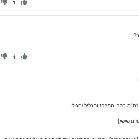
1
ר?
1
יום שישי]