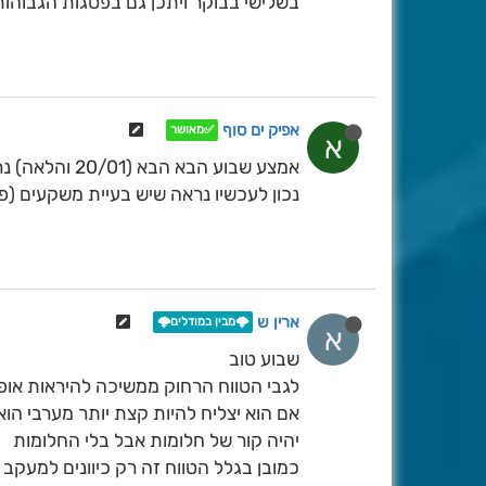
בשלישי בבוקר ויתכן גם בפסגות הגבוהות
אפיק ים סוף
✅מאושר
א
אמצע שבוע הבא הבא (20/01 והלאה) נראה קור חריג באיסי
נכון לעכשיו נראה שיש בעיית משקעים (פשו
ארין ש
🌩️מבין במודלים🌩️
א
שבוע טוב
לגבי הטווח הרחוק ממשיכה להיראות אופצי
אם הוא יצליח להיות קצת יותר מערבי הוא
יהיה קור של חלומות אבל בלי החלומות
כמובן בגלל הטווח זה רק כיוונים למעקב 