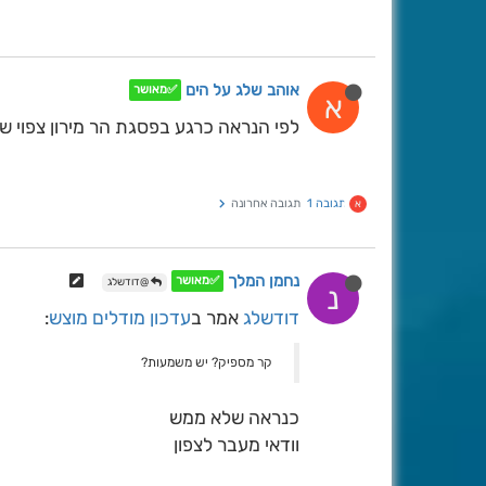
אוהב שלג על הים
✅מאושר
א
לפי הנראה כרגע בפסגת הר מירון צפוי של
תגובה 1
תגובה אחרונה
א
נחמן המלך
✅מאושר
@דודשלג
נ
דודשלג
אמר ב
עדכון מודלים מוצש
:
קר מספיק? יש משמעות?
כנראה שלא ממש
וודאי מעבר לצפון