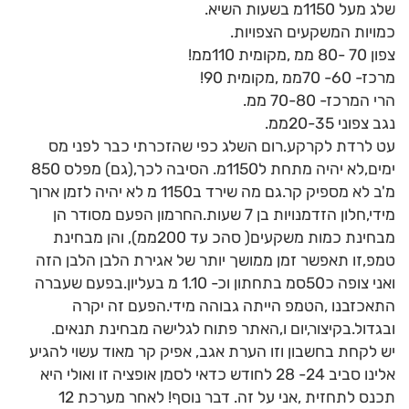
שלג מעל 1150מ בשעות השיא.
כמויות המשקעים הצפויות.
צפון 70 -80 ממ ,מקומית 110ממ!
מרכז- 60- 70ממ ,מקומית 90!
הרי המרכז- 70-80 ממ.
נגב צפוני 20-35ממ.
עט לרדת לקרקע.רום השלג כפי שהזכרתי כבר לפני מס
ימים,לא יהיה מתחת ל1150מ. הסיבה לכך,(גם) מפלס 850
מ'ב לא מספיק קר.גם מה שירד ב1150 מ לא יהיה לזמן ארוך
מידי,חלון הזדמנויות בן 7 שעות.החרמון הפעם מסודר הן
מבחינת כמות משקעים( סהכ עד 200ממ), והן מבחינת
טמפ,זו תאפשר זמן ממושך יותר של אגירת הלבן הלבן הזה
ואני צופה כ50סמ בתחתון וכ- 1.10 מ בעליון.בפעם שעברה
התאכזבנו ,הטמפ הייתה גבוהה מידי.הפעם זה יקרה
ובגדול.בקיצור,יום ו,האתר פתוח לגלישה מבחינת תנאים.
יש לקחת בחשבון וזו הערת אגב, אפיק קר מאוד עשוי להגיע
אלינו סביב 24- 28 לחודש כדאי לסמן אופציה זו ואולי היא
תכנס לתחזית ,אני על זה. דבר נוסף! לאחר מערכת 12