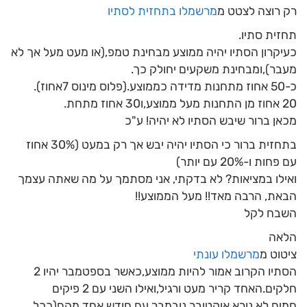
רק רוצה לצטט מ
מרשמלו בתחזית לסתיו
תחזית סתיו.
כעיקרון הסתיו יהיה ממוצע מבחינת טמפ,(או מעט מעל אך לא
מעבר),ומבחינת משקעים יחולק כך.
כ-50 אחוז מתחנות מדידה כממוצע.(פלוס מינוס 7אחוז).
20 אחוז מן התחנות מעל ממוצע,ו30 אחוז מתחת.
מכאן ברור שיבש הסתיו לא יהיה! ע"כ
בתחזית ברור כי הסתיו יהיה יבש אך רק במעט (30% אחוז
עם פחות ו-20% עם יותר)
ואילו במציאות? לא בדקתי, אני מסתמך על מה שאתה עצמך
הבאת, הרבה מאד!! מעל הממוצע!!
השבח לקל
הלאה
ציטוט מ
מרשמלו עונתי
הסתיו הקרוב אמור להיות ממוצע,כאשר בספטמבר יהיו 2
חלקים.האחד קריר מעט ורגיל,ואילו השני עם 2 פיקים
חמים,לא נורא.אוקטובר נובמבר עם חודש,אחד מהם(ככל