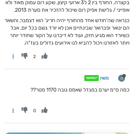
בקצרה, החורף בין 2 ל3 ארועי קיצון, שקע רום עמוק מאוד ולא
אופייני / גלישת אפיק רום שיכול להזכיר את סערת 2013.
כנראה שה'חודש אחד מהחורף יהיה חריג' הוא דצמבר, והשאר
הם ינואר ופברואר שבינתיים אכן לא יורד גשם בכל יום, אבל
כשיורד הוא מגיע חזק, ועוד לא דיברנו על הקור שחודר יותר
ויותר לאזורנו ויכול להביא לנו אירועים גדולים בעז"ה.
2
משה
מ
✅מאושר
כמה ס״מ יערם במגדל שאמס גובה 1170 מטר??
0