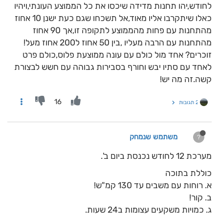
לחודש,יהו תחנות מדידה שיכסו את כל הממוצע העונתי,ויהיו
כאלו שיתקרבו אליו מאוד,אל תשכחו שגם כעת ישנן 10 אחוז
מהתחנות עם פחות מהממוצע לתקופה זו,אך 90 אחוז
מהתחנות עם הרבה מעליו ,בין 50 אחוז ל200 אחוז מעל!
זוכרים? אחד מול כולם עם עונה ממוצעת פלוס,כולם פרט
לאחד עם סתיו יבש וחורף בסבירות גבוהה עם חשש לבצורת
קשה.זה מה יש!
16
2 תגובות
משתמש שנמחק
?
מערכת 12 לחודש נכנסת ביום ב'.
כוללת בתוכה
א. רוחות עם משבים עד 130 קמ"ש!
ב. קור!
ג. כמויות משקעים עצומות ב24 שעות.