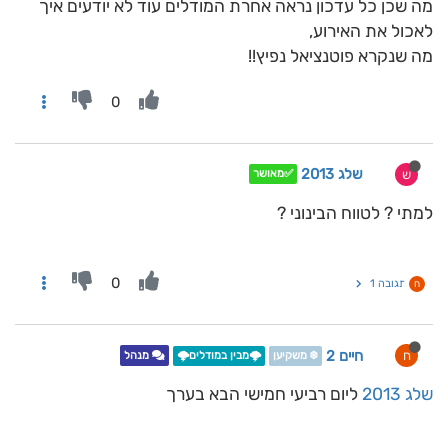
מה שכן כל עדכון נראה אחרת המודלים עוד לא יודעים איך
לאכול את האירוע,
מה שנקרא פוטנציאל נפיץ!!
0
שלג 2013
ש
✅מאושר
למתי ? לטווח הבינוני ?
0
תגובה 1
ח
חיים 2
ח
❄️ משקיען
🌩️מבין במודלים🌩️
מנהל
שלג 2013
ליום רביעי חמישי הבא בערך