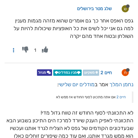
שלג מטר בירושלים
ש
גפס האפס אחר כך גם אומרים שהוא מזהה מגמות מענין
למה גם אני יכל לשים את כל האופציות שיכולות להיות על
השולחן ובטוח אחד מהם יקרה
1
חיים 2
ח
❄️ משקיען
🌩️מבין במודלים🌩️
מנהל
נחמן המלך
אמר ב
מודלים יום שלישי
:
חיים 2
אם אתה מתכוון לסוף החודש אז ממש לא
לא התכוונתי לסוף החודש זה טווח גדול מדי!
התכוונתי לאפיק הענק שיורד למרכז הים התיכון בשבוע הבא
שבעדכונים הקודמים של גפס לא הצליח לגרד אותנו ועכשיו
הוא ממש מגרד אותנו, ואם עוד כמה שיפורים זוחלים כאלו