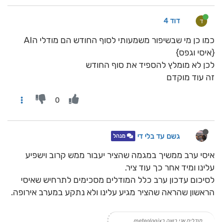
דוד 4
ד
כמו כן מי שבשיפור משמעותי לסוף החודש הם מודלי הAI
{איסי וגפס}
לכן לא מומלץ להספיד את סוף החודש
זה עוד מוקדם
0
גשם עד בלי די
מנהל
איסי ערב ממשיך במגמה שהציר יעבור ממש קרוב וישפיע
עלינו ומיד אחר כך עוד ציר.
לסיכום עדכון ערב כלל המודלים מסכימים לתרחיש שאיסי
הראשון שהראה שהציר מגיע עלינו ולא נתקע במערב אירופה.
מודלים אני רואה בmeteologix