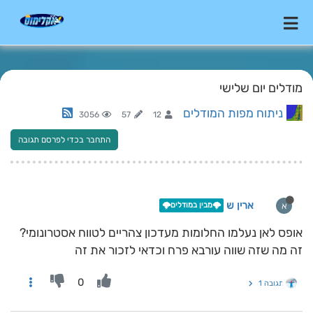
מודלים יום שלישי
ניתוח מפות המודלים
3056
57
12
התחבר בכדי לפרסם תגובה
ארין ש
א
🌩️מבין במודלים🌩️
אופס לאן נעלמו החלומות מעדכון צהריים לטווח אסטרונומי?
זה מה שזה שווה עורבא פרח וכדאי לזכור את זה
0
תגובה 1