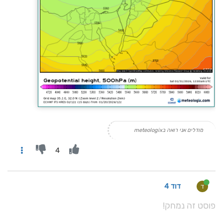
מודלים אני רואה בmeteologix
4
דוד 4
ד
פוסט זה נמחק!