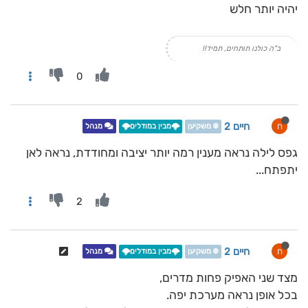
יהיה יותר חלש
ב"ה כולנו תותחים, תמיד!!
0
חיים 2
ח
❄️ משקיען
🌩️מבין במודלים🌩️
מנהל
גפס לילה נראה מענין רמה יותר יציבה ומחודדת, נראה לאן
יתפתח...
2
חיים 2
ח
❄️ משקיען
🌩️מבין במודלים🌩️
מנהל
מצד שני האפיק פחות מדרים,
בכל אופן נראה מערכת יפה.