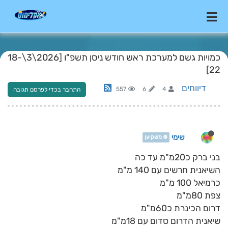
כמויות גשם למערכת ראש חודש ניסן תשפ"ו [2026\3\18-
22]
דיווחים
557
6
4
התחבר בכדי לפרסם תגובה
שימי
❄️ משקיען
בני ברק כ20מ"מ עד כה
השיאנית חרשים עם 140 מ"מ
כרמיאל 100 מ"מ
צפת 80מ"מ
דרום הכינרת כ60מ"מ
שיאנית הדרום סדום עם 18מ"מ