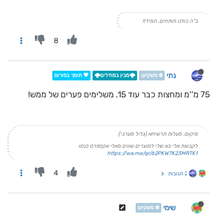
ב"ה כולנו תותחים, תמיד!!
8
נתי
❄️ משקיען
🌩️מבין במודלים🌩️
💖 תומך בפורום
75 מ''מ ומחצות כבר עוד 15. משלימים פערים של ממש!
מיקום: מעלות תרשיחא (גליל מערבי)
לקבוצת אלי בא שלי למוצרים שווים מאלי אקספרס כנסו
https://wa.me/qr/62PKW7K23MRTK1
4
2 תגובות
שימי
❄️ משקיען