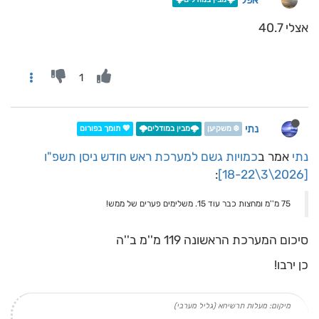
אפל
אצלי 40.7
1
נתי
❄️ משקיען
🌩️מבין במודלים🌩️
💖 תומך בפורום
נתי
אמר ב
כמויות גשם למערכת ראש חודש ניסן תשפ"ו
:
[2026\3\18-22]
75 מ''מ ומחצות כבר עוד 15. משלימים פערים של ממש!
סיכום המערכת הראשונה 119 מ''מ ב''ה
כן ירבו!
מיקום: מעלות תרשיחא (גליל מערבי)