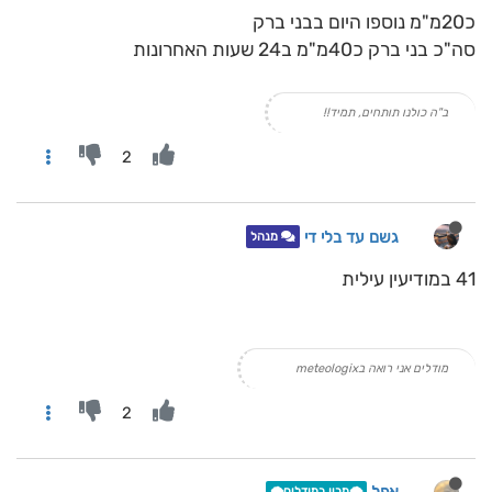
כ20מ"מ נוספו היום בבני ברק
סה"כ בני ברק כ40מ"מ ב24 שעות האחרונות
ב"ה כולנו תותחים, תמיד!!
2
גשם עד בלי די
מנהל
41 במודיעין עילית
מודלים אני רואה בmeteologix
2
🌩️מבין במודלים🌩️