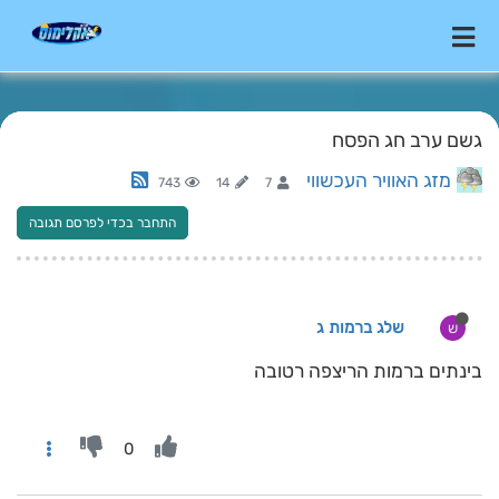
גשם ערב חג הפסח
מזג האוויר העכשווי
743
14
7
התחבר בכדי לפרסם תגובה
שלג ברמות ג
ש
בינתים ברמות הריצפה רטובה
0