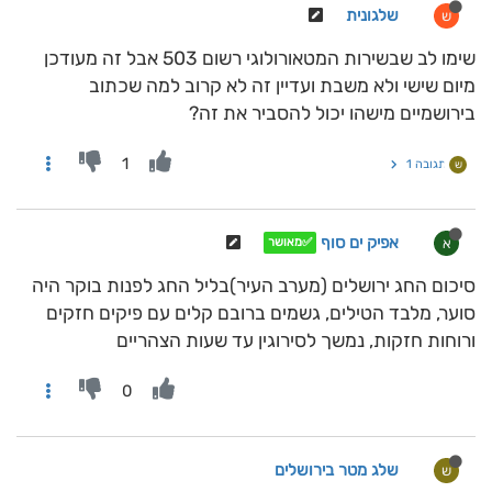
שלגונית
ש
שימו לב שבשירות המטאורולוגי רשום 503 אבל זה מעודכן
מיום שישי ולא משבת ועדיין זה לא קרוב למה שכתוב
בירושמיים מישהו יכול להסביר את זה?
1
תגובה 1
ש
אפיק ים סוף
א
✅מאושר
סיכום החג ירושלים (מערב העיר)בליל החג לפנות בוקר היה
סוער, מלבד הטילים, גשמים ברובם קלים עם פיקים חזקים
ורוחות חזקות, נמשך לסירוגין עד שעות הצהריים
0
שלג מטר בירושלים
ש