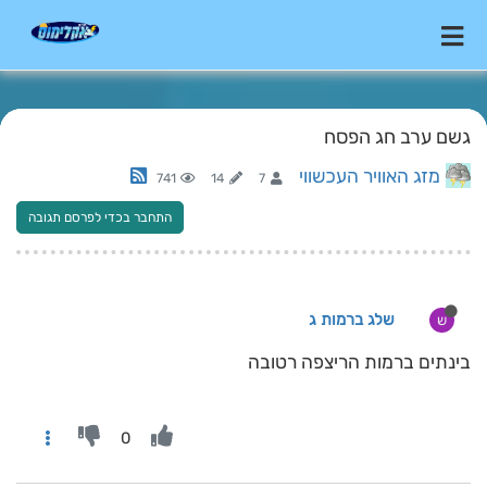
גשם ערב חג הפסח
מזג האוויר העכשווי
741
14
7
התחבר בכדי לפרסם תגובה
שלג ברמות ג
ש
בינתים ברמות הריצפה רטובה
0