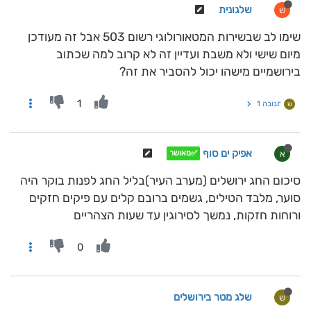
שלגונית
ש
שימו לב שבשירות המטאורולוגי רשום 503 אבל זה מעודכן
מיום שישי ולא משבת ועדיין זה לא קרוב למה שכתוב
בירושמיים מישהו יכול להסביר את זה?
1
תגובה 1
ש
אפיק ים סוף
א
✅מאושר
סיכום החג ירושלים (מערב העיר)בליל החג לפנות בוקר היה
סוער, מלבד הטילים, גשמים ברובם קלים עם פיקים חזקים
ורוחות חזקות, נמשך לסירוגין עד שעות הצהריים
0
שלג מטר בירושלים
ש