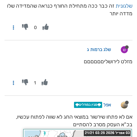
שלגונית
זה כבר ככה מתחילת החורף כנראה שהמדידה שלו
מדדה יותר
0
שלג ברמות ג
ש
מזלט לירושליםםםםםם
1
אפל
🌩️מבין במודלים🌩️
אם לא פתחו שירשור במוצאי החג לא שווה לפתוח עכשיו,
בכ"א העסק מסרב להסתיים