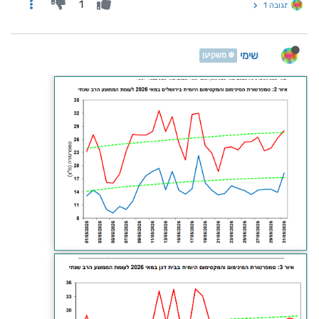
1
תגובה 1
שימי
❄️ משקיען