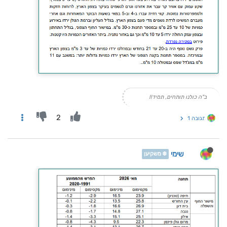
ב"ה כולנו תותחים, תמיד!!
2
תגובה 1
שימי
❄️ משקיען