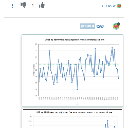
1
תגובה 1
שימי
❄️ משקיען