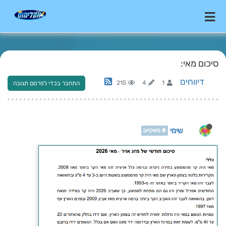
סיכום מאי:
דיווחים
215
4
1
התחבר בכדי לפרסם תגובה
שימי
❄️ משקיען