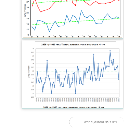
ב"ה כולנו תותחים, תמיד!!