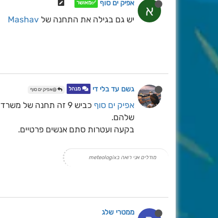
אפיק ים סוף
✅מאושר
א
יש גם בגילה את התחנה של
Mashav
גשם עד בלי די
מנהל
@אפיק ים סוף
אפיק ים סוף
כביש 9 זה תחנה של מ
שלהם.
בקעה ועטרות סתם אנשים פרטיים.
מודלים אני רואה בmeteologix
ממטרי שלג