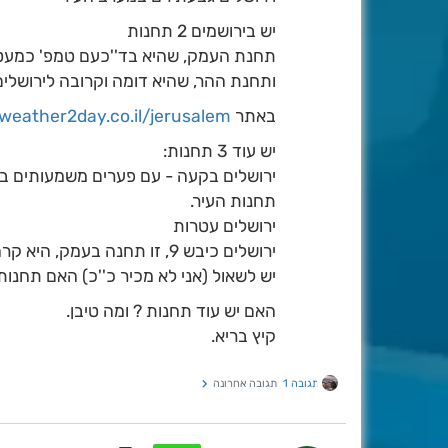
יש בירושמים 2 תחנות
תחנת העמק, שהיא בד''כעם טמפ' כמעט 
ותחנת ההר, שהיא דומה וקרובה לירושלי
באתר
weather2day.co.il/jerusalem
יש עוד 3 תחנות:
ירושלים בקעה - עם פערים משמעותים בין
תחנות העיר.
ירושלים עטרות
ירושלים כיבש 9, זו תחנה בעמק, היא קרה בהרבה בלילה כמובן.
יש לשאול (אני לא מכיר כ''כ) האם תחנות 
האם יש עוד תחנות ? ומה טיבן.
קיץ בריא.
תגובה 1
תגובה אחרונה