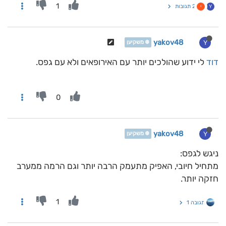
1
2 תגובות
Y
י
yakov48
Y
❄️ משקיען
דוד
לי ידוע שהולכים יותר עם האירופאים ולא עם גפס.
0
yakov48
Y
❄️ משקיען
ניגש לגפס:
מתחיל חיובי, האפיק מתעמק הרבה יותר וגם הרמה ממערב
חזקה יותר.
1
תגובה 1