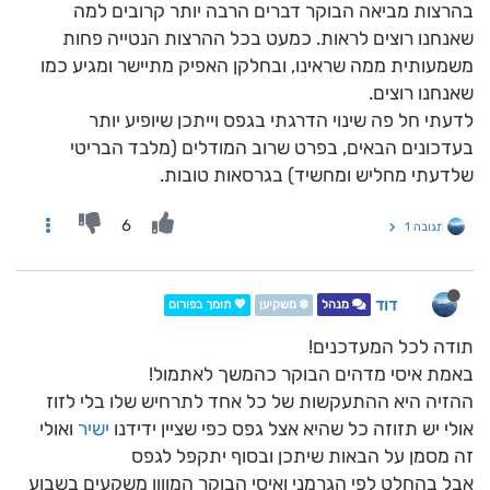
בהרצות מביאה הבוקר דברים הרבה יותר קרובים למה
שאנחנו רוצים לראות. כמעט בכל ההרצות הנטייה פחות
משמעותית ממה שראינו, ובחלקן האפיק מתיישר ומגיע כמו
שאנחנו רוצים.
לדעתי חל פה שינוי הדרגתי בגפס וייתכן שיופיע יותר
בעדכונים הבאים, בפרט שרוב המודלים (מלבד הבריטי
שלדעתי מחליש ומחשיד) בגרסאות טובות.
6
תגובה 1
דוד
מנהל
❄️ משקיען
💖 תומך בפורום
תודה לכל המעדכנים!
באמת איסי מדהים הבוקר כהמשך לאתמול!
ההזיה היא ההתעקשות של כל אחד לתרחיש שלו בלי לזוז
אולי יש תזוזה כל שהיא אצל גפס כפי שציין ידידנו
ישיר
ואולי
זה מסמן על הבאות שיתכן ובסוף יתקפל לגפס
אבל בהחלט לפי הגרמני ואיסי הבוקר המוןןן משקעים בשבוע