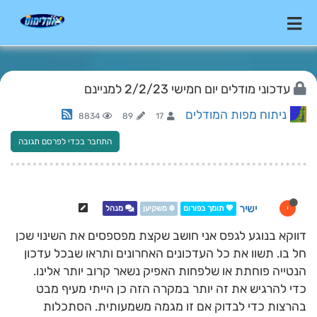
עדכוני מודלים יום חמישי 2/2/23 למניינם
ניתוח מפות המודלים
8834
89
17
התחבר בכדי לפרסם תגובה
ישיר
י
💖 תומך בפורום
❄️ משקיען
מנהל
דווקא בנוגע לגפס אני חושב שקצת מפספסים את השינוי שכן
חל בו. תשוו את כל העדכונים האחרונים ותראו שבכל עדכון
הנטייה פוחתת או שלפחות האפיק נשאר קרוב יותר אלינו.
כדי להרגיש את זה יותר במקרה הזה כן הייתי מעיף מבט
בהרצות כדי לבדוק אם זו מגמה משמעותית. הסתכלות