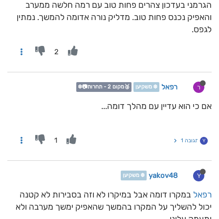
הגרמני בעדכון צהרים פחות טוב עם רמה חלשה ממערב
והאפיק נכנס פחות טוב. מדליק נורה אדומה להמשך. נמתין
לגפס.
2
רפאל
ר
❄️ משקיען
🥈מקום 2 - תחרות📷❄️
אם כי הוא עדיין עם מהלך דומה...
1
תגובה 1
Y
yakov48
Y
❄️ משקיען
רפאל
במקרו דומה אבל במיקרו לא וזה בסבירות לא קטנה
יכול להשליך על המקרו בהמשך שהאפיק ימשך מערבה ולא