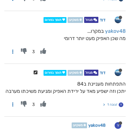
דוד
מנהל
❄️ משקיען
💖 תומך בפורום
yakov48
במקרו...
מה שכן האפיק מעט יותר דרומי
3
דוד
מנהל
❄️ משקיען
💖 תומך בפורום
התפתחות מעניינת ב84
יתכן וזה ישפיע מאד על ירידת האפיק ומניעת משיכתו מערבה
3
תגובה 1
Y
yakov48
Y
❄️ משקיען