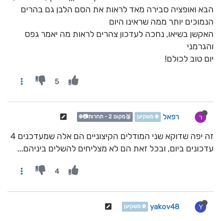
הבא ואופציה סבירה מאד לראות את הסם הלבן גם בהרים
הנמוכים יותר ממה שראינו היום
האקשן בשיאו, נחכה לעדכון צהרים לראות מה יאמר גפס
והגרמני
יום טוב לכולם!
5
רפאל
ר
❄️ משקיען
🥈מקום 2 - תחרות📷❄️
זה יפה שדוקא שני המודלים הקיצוניים הם אלה שמעדכנים 4
עדכונים ביום, ובכל זאת הם לא מצליחים להשלים ביניהם...
4
yakov48
Y
❄️ משקיען