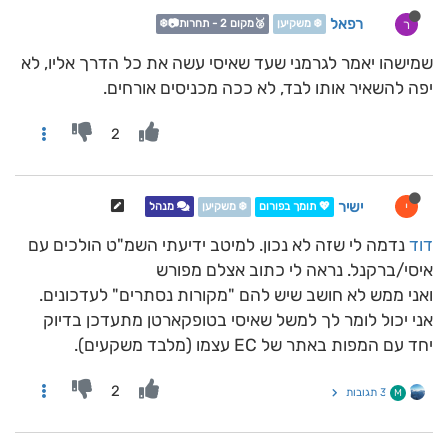
רפאל
ר
❄️ משקיען
🥈מקום 2 - תחרות📷❄️
שמישהו יאמר לגרמני שעד שאיסי עשה את כל הדרך אליו, לא
יפה להשאיר אותו לבד, לא ככה מכניסים אורחים.
2
ישיר
י
💖 תומך בפורום
❄️ משקיען
מנהל
דוד
נדמה לי שזה לא נכון. למיטב ידיעתי השמ"ט הולכים עם
איסי/ברקנל. נראה לי כתוב אצלם מפורש
ואני ממש לא חושב שיש להם "מקורות נסתרים" לעדכונים.
אני יכול לומר לך למשל שאיסי בטופקארטן מתעדכן בדיוק
יחד עם המפות באתר של EC עצמו (מלבד משקעים).
2
3 תגובות
M