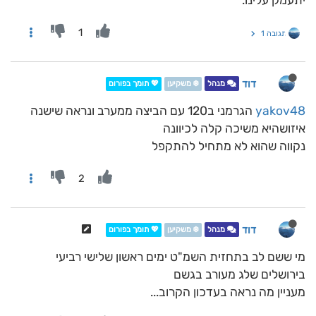
יתעמק עלינו.
1
תגובה 1
דוד
מנהל
❄️ משקיען
💖 תומך בפורום
yakov48
הגרמני ב120 עם הביצה ממערב ונראה שישנה
איזושהיא משיכה קלה לכיוונה
נקווה שהוא לא מתחיל להתקפל
2
דוד
מנהל
❄️ משקיען
💖 תומך בפורום
מי ששם לב בתחזית השמ"ט ימים ראשון שלישי רביעי
בירושלים שלג מעורב בגשם
מעניין מה נראה בעדכון הקרוב...