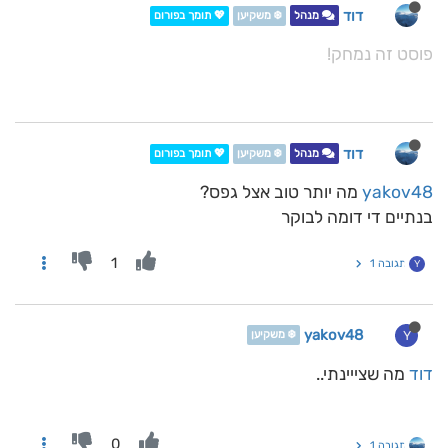
דוד
מנהל
❄️ משקיען
💖 תומך בפורום
פוסט זה נמחק!
דוד
מנהל
❄️ משקיען
💖 תומך בפורום
yakov48
מה יותר טוב אצל גפס?
בנתיים די דומה לבוקר
1
תגובה 1
Y
yakov48
Y
❄️ משקיען
דוד
מה שצייינתי..
0
תגובה 1