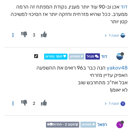
דוד
אכן וב-90 עוד יותר מענין. נקודת המפתח זה הרמה
ממערב. ככל שהיא מזרחית וחזקה יותר אז הסיכוי למשיכה
קטן יותר
3
תגובה 1
דוד
מנהל
❄️ משקיען
💖 תומך בפורום
yakov48
הנה כבר ב96 רואים את ההשפעה
האפיק עדיין מזרחי
אבל אח"כ מתחרבש שוב
לא יאומן!
2
תגובה 1
Y
רפאל
ר
❄️ משקיען
🥈מקום 2 - תחרות📷❄️