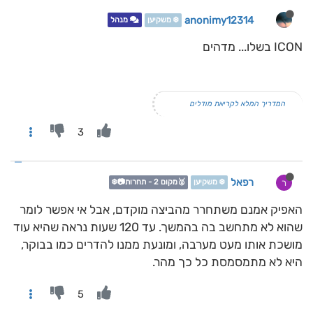
anonimy12314
❄️ משקיען
מנהל
ICON בשלו... מדהים
המדריך המלא לקריאת מודלים
3
רפאל
ר
❄️ משקיען
🥈מקום 2 - תחרות📷❄️
האפיק אמנם משתחרר מהביצה מוקדם, אבל אי אפשר לומר
שהוא לא מתחשב בה בהמשך. עד 120 שעות נראה שהיא עוד
מושכת אותו מעט מערבה, ומונעת ממנו להדרים כמו בבוקר,
היא לא מתמסמסת כל כך מהר.
5