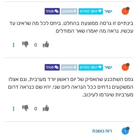
ישיר
י
💖 תומך בפורום
❄️ משקיען
מנהל
בינתיים זו גרסה ממוצעת בהחלט. ביחס לכל מה שראינו עד
עכשיו. נראה מה יאמרו שאר המודלים
0
ישיר
י
💖 תומך בפורום
❄️ משקיען
מנהל
גפס השתכנע שהאפיק של יום ראשון יורד מערבית, וגם אצלו
המשקעים נדחים ככל הנראה ליום שני. יהיו שם כנראה דרום
מערביות שיגרמו לעיכוב.
0
רוח נושבת
ר