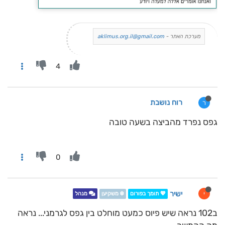
מערכת האתר -
aklimus.org.il@gmail.com
4
רוח נושבת
ר
גפס נפרד מהביצה בשעה טובה
0
ישיר
י
💖 תומך בפורום
❄️ משקיען
מנהל
ב102 נראה שיש פיוס כמעט מוחלט בין גפס לגרמני... נראה