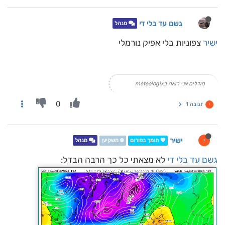
גשם עד בלי די
מנהל
ישיר
צפוניות בלי אפיק נורמלי
מודלים אני רואה בmeteologix
0
תגובה 1
י
ישיר
י
💖 תומך בפורום
❄️ משקיען
מנהל
גשם עד בלי די
לא מצאתי כל כך הרבה הבדל: