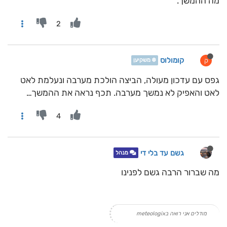
מה ההמשך.
2
קומולוס
ק
❄️ משקיען
גפס עם עדכון מעולה, הביצה הולכת מערבה ונעלמת לאט
לאט והאפיק לא נמשך מערבה. תכף נראה את ההמשך…
4
גשם עד בלי די
מנהל
מה שברור הרבה גשם לפנינו
מודלים אני רואה בmeteologix