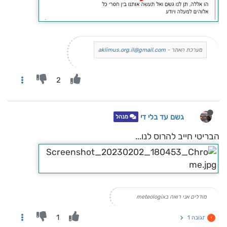
מערכת האתר -
aklimus.org.il@gmail.com
2
גשם עד בלי די
מנהל
הבריטי חייב להרוס לנו...
מודלים אני רואה בmeteologix
1
תגובה 1
י