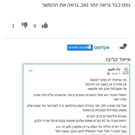
גפס כבר נראה יותר טוב, נראה את ההמשך
0
אקלימוס
🖥️מערכת הפורום
אייאד קליבו: