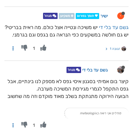
ישיר
י
💖 תומך בפורום
❄️ משקיען
מנהל
גשם עד בלי די
יש משיכה ונטייה אצל כולם. מה ראית בבריטי?
יש גם חולשה במשקעים כפי הנראה גם בגפס וגם בגרמני.
1
תגובה 1
גשם עד בלי די
מנהל
קיצר בום אמיתי בסגנון איסי גפס לא מספק לנו בינתיים, אבל
גפס התקפל לגמרי מגירסת המשיכה מערבה.
הבועה הירוקה מתנתקת בשלב מאוד מוקדם וזה מה שחשוב
מודלים אני רואה בmeteologix
1