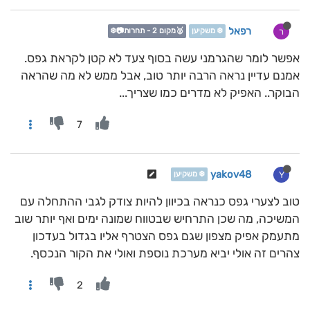
רפאל
ר
❄️ משקיען
🥈מקום 2 - תחרות📷❄️
אפשר לומר שהגרמני עשה בסוף צעד לא קטן לקראת גפס.
אמנם עדיין נראה הרבה יותר טוב, אבל ממש לא מה שהראה
הבוקר.. האפיק לא מדרים כמו שצריך...
7
yakov48
Y
❄️ משקיען
טוב לצערי גפס כנראה בכיוון להיות צודק לגבי ההתחלה עם
המשיכה, מה שכן התרחיש שבטווח שמונה ימים ואף יותר שוב
מתעמק אפיק מצפון שגם גפס הצטרף אליו בגדול בעדכון
צהרים זה אולי יביא מערכת נוספת ואולי את הקור הנכסף.
2