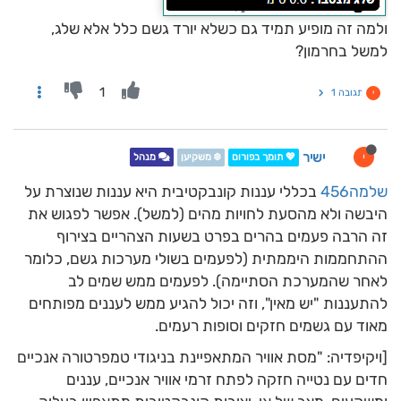
ולמה זה מופיע תמיד גם כשלא יורד גשם כלל אלא שלג,
למשל בחרמון?
1
תגובה 1
י
ישיר
י
💖 תומך בפורום
❄️ משקיען
מנהל
שלמה456
בכללי עננות קונבקטיבית היא עננות שנוצרת על
היבשה ולא מהסעת לחויות מהים (למשל). אפשר לפגוש את
זה הרבה פעמים בהרים בפרט בשעות הצהריים בצירוף
ההתחממות היממתית (לפעמים בשולי מערכות גשם, כלומר
לאחר שהמערכת הסתיימה). לפעמים ממש שמים לב
להתעננות "יש מאין", וזה יכול להגיע ממש לעננים מפותחים
מאוד עם גשמים חזקים וסופות רעמים.
[ויקיפדיה: "מסת אוויר המתאפיינת בניגודי טמפרטורה אנכיים
חדים עם נטייה חזקה לפתח זרמי אוויר אנכיים, עננים