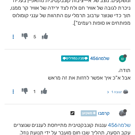
ומשקעים. מצב של אי-יציבות קונבקטיבית מתאפיין בעליה
ניכרת לגובה של אוויר חם ולח לצד ירידה של אוויר קר ממנו,
תוך כדי שנוצר ערבוב תרמלי עם התהוות של ענני קומולוס
מפותחים או סופות רעמים"].
5
שלמה456
ש
🌩️מבין במודלים🌩️
תודה.
אבל א"כ איך אפשר לחזות את זה מראש
1
תגובה 1
קרמבו
❄️ משקיען
שלמה456
עננות קונבקטיבית מתייחסת לעננים שנוצרים
עקב הסעה, תהליך שבו חום מועבר על ידי תנועת נוזל.