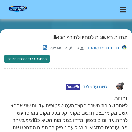
תחזית ראשונית לסתיו ולחורף הבא!!!
תחזית מרשמלו
782
4
3
התחבר בכדי לפרסם תגובה
גשם עד בלי די
מנהל
זהו זה.
לאחר שבירת השרב הקצר,מעט טפטופים.עד יום שני אחהצ
גשם מקומי בצפון וגשם מקומי קל בכל מקום במרכז עשוי
לרדת.עד יום ב בצפון ימדדו במקומות השיא כ10ממ.לאחר
מכן עוברים למזג אויר רגיל עם " פיקים" חמים.התחלנו את