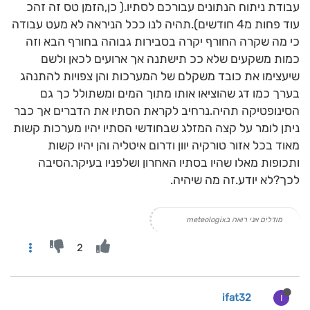
עבודת ניתוח הנתונים עבורכם לסתיו.( כן,הזמן טס זה זהכ
עוד פחות מ4 חודשים).תהיה לנו ככל הניראה לא מעט עבודה
כי מה שקרה החורף יקרה בסבירות גבוהה בחורף הבא וזה
כמות משקעים שלא ככ תישתנה אך ארועים לכאן ולשם
שיעצימו את כובד משקלם של המערכות והן צפויות להתנהג
בערך כמו דג שהוציאו אותו מתוך המים ומשתולל כך גם
הסינופטיקה תהיה.נרחיב לקראת הסתיו את הדברים אך כבר
ניתן לומר על קצה המזלג שבחודשי הסתיו יהיו מערכות קשות
מאוד בכל אזור טורקיה יוון ודרום איטליה והן יהיו קשות
ותכופות מאלו שהיו בסתיו האחרון ושלפניו בעיקר.הסיבה
לכך?לא יודע.זה מה שיהיה.
מודלים אני רואה בmeteologix
2
ifat32
I