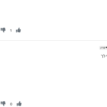
1
@ז'ק
לך
0