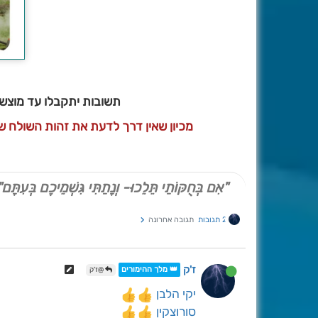
תשובות יתקבלו עד מוצש"ק 
מכיון שאין דרך לדעת את זהות השולח
"אִם בְּחֻקּוֹתַי תֵּלֵכוּ- וְנָתַתִּי גִּשְׁמֵיכֶם בְּעִתָּם"
2 תגובות
תגובה אחרונה
ז'ק
👑 מלך ההימורים
@ז'ק
יקי הלבן
סורוצקין