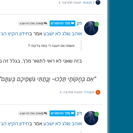
2 תגובות
תגובה אחרונה
ז'ק
👑 מלך ההימורים
@אוהב שלג לא ישבע
אוהב שלג לא ישבע
אמר ב
חידון הקיץ הגדו
אשמח אם תענה לי במה צדקתי ?
בזה שאני לא ראוי לתואר מלך, בגלל זה נשא
"אִם בְּחֻקּוֹתַי תֵּלֵכוּ- וְנָתַתִּי גִּשְׁמֵיכֶם בְּעִתָּם"
תגובה 1
תגובה אחרונה
א
ז'ק
👑 מלך ההימורים
@אוהב שלג לא ישבע
אוהב שלג לא ישבע
אמר ב
חידון הקיץ הגדו