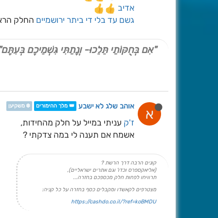
אדיב
גשם עד בלי די
ביתר ירושמיים
החלק הראשו
"אִם בְּחֻקּוֹתַי תֵּלֵכוּ- וְנָתַתִּי גִּשְׁמֵיכֶם בְּעִתָּם"
אוהב שלג לא ישבע
👑 מלך ההימורים
❄️ משקיען
א
ז'ק
עניתי במייל על חלק מהחידות,
אשמח אם תענה לי במה צדקתי ?
קונים הרבה דרך הרשת ?
(אליאקספרס וכדו' וגם אתרים ישראליים),
תרוויחו לפחות חלק מכספכם בחזרה...
מצטרפים לקאשדו ומקבלים כסף בחזרה על כל קניה:
https://cashdo.co.il/?ref=koBMDU