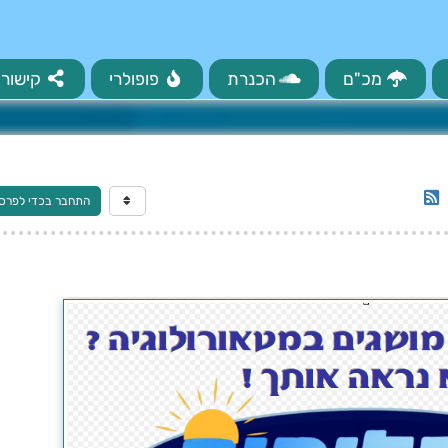
מכ"ם
הכנרת
פופולרי
קישורי
התחבר בכדי לפרס