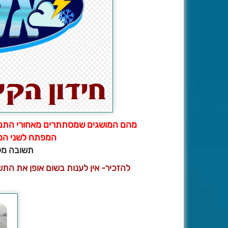
מהם המושגים שמסתתרים מאחורי התמונ
המפתח לשני המו
תשובה מלא
להזכיר- אין לענות בשום אופן את ה