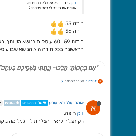
ז'ק
עניתי במייל על חלק מהחידות,
אשמח אם תענה לי במה צדקתי ?
חידה 53
חידה 56
חידות 59- 60 עוסקות בנושא 
הראשונה בכל חידה היא הנושא שבו עוסק
"אִם בְּחֻקּוֹתַי תֵּלֵכוּ- וְנָתַתִּי גִּשְׁמֵיכֶם בְּעִתָּם"
תגובה 1
תגובה אחרונה
א
אוהב שלג לא ישבע
👑 מלך ההימורים
❄️ משקיען
א
ז'ק
הופה,
רק תגלה לי איך הצלחת להיגמל מהיניקה..