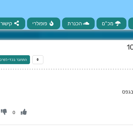
מכ"ם
הכנרת
פופולרי
קישורי
התחבר בכדי לפרס
0