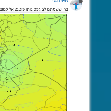
ג׳מיני המלך
בךי ששמתם לב גפס נותן פוטנציאל למוצש