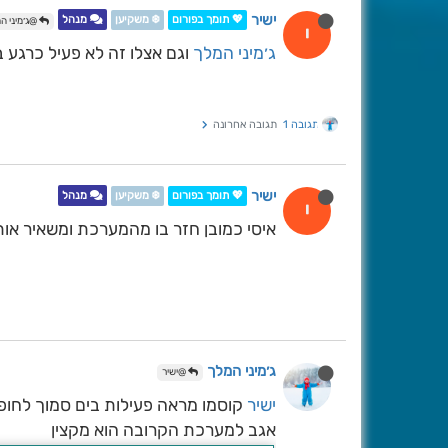
ישיר
💖 תומך בפורום
❄️ משקיען
מנהל
@ג׳מיני ה
י
ג׳מיני המלך
וגם אצלו זה לא פעיל כרגע 
תגובה 1
תגובה אחרונה
ישיר
💖 תומך בפורום
❄️ משקיען
מנהל
י
איסי כמובן חזר בו מהמערכת ומשאיר אותנ
ג׳מיני המלך
@ישיר
ישיר
קוסמו מראה פעילות בים סמוך לחופים
אגב למערכת הקרובה הוא מקצין