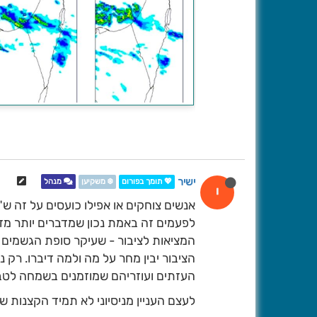
ישיר
💖 תומך בפורום
❄️ משקיען
מנהל
י
אנשים צוחקים או אפילו כועסים על זה ש"ב
לפעמים זה באמת נכון שמדברים יותר מדי
המציאות לציבור - שעיקר סופת הגשמים הי
הציבור יבין מחר על מה ולמה דיברו. רק 
העזתים ועוזריהם שמוזמנים בשמחה לטבו
לעצם העניין מניסיוני לא תמיד הקצנות ש