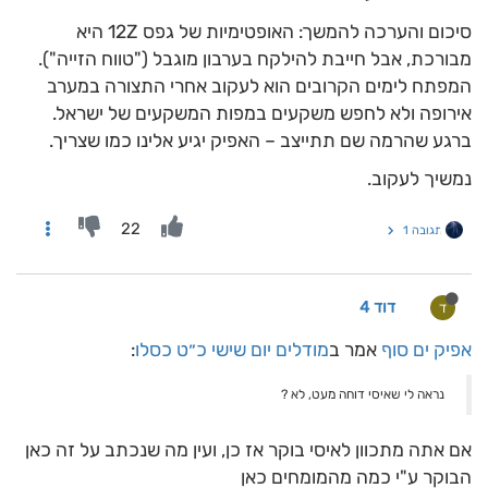
סיכום והערכה להמשך: האופטימיות של גפס 12Z היא
מבורכת, אבל חייבת להילקח בערבון מוגבל ("טווח הזייה").
המפתח לימים הקרובים הוא לעקוב אחרי התצורה במערב
אירופה ולא לחפש משקעים במפות המשקעים של ישראל.
ברגע שהרמה שם תתייצב – האפיק יגיע אלינו כמו שצריך.
נמשיך לעקוב.
22
תגובה 1
דוד 4
ד
אפיק ים סוף
אמר ב
מודלים יום שישי כ״ט כסלו
:
נראה לי שאיסי דוחה מעט, לא ?
אם אתה מתכוון לאיסי בוקר אז כן, ועין מה שנכתב על זה כאן
הבוקר ע"י כמה מהמומחים כאן