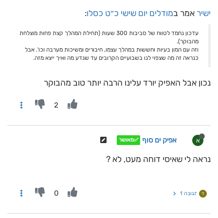
ישיר
אמר ב
מודלים יום שישי כ״ט כסלו
:
עדכון נחמד לטווח של סביבות 300 שעות (תחילת המהלך קצת פחות מוצלחת
מהבוקר).
וזה עם המון בעיות וחששות במהלך עצמו, חיבורים ומשיכות מערבה וכו'. אבל
כנראה זה מה שצפוי לנו בשבועיים הקרובים עד שנדע מה ואיך ייצא מזה.
נכון אבל האפיק יורד עלינו הרבה יותר טוב מהבוקר
2
אפיק ים סוף
א
✅מאושר
נראה לי שאיסי דוחה מעט, לא ?
0
תגובה 1
ד