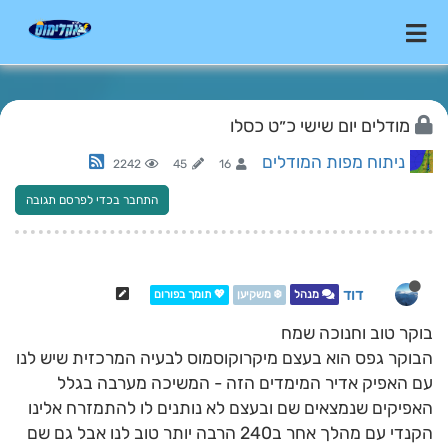
מודלים יום שישי כ״ט כסלו
ניתוח מפות המודלים
2242
45
16
התחבר בכדי לפרסם תגובה
דוד
מנהל
❄️ משקיען
💖 תומך בפורום
בוקר טוב וחנוכה שמח
הבוקר גפס הוא בעצם מיקרוקוסמוס לבעיה המרכזית שיש לנו
עם האפיק אדיר המימדים הזה - המשיכה מערבה בגלל
האפיקים שנמצאים שם ובעצם לא נותנים לו להתמזרח אלינו
הקנדי עם מהלך אחר ב240 הרבה יותר טוב לנו אבל גם שם