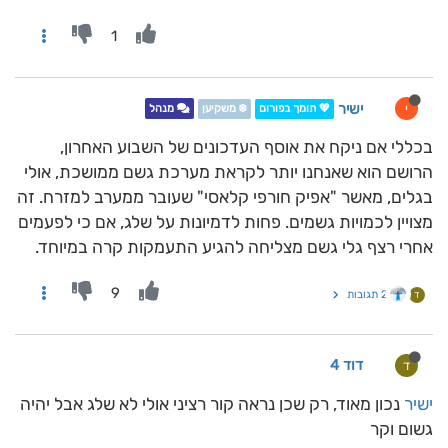
1
ישיר
י
💖 תומך בפורום
❄️ משקיען
מנהל
בכללי אם ניקח את אוסף העדכונים של השבוע האחרון,
הרושם הוא שאנחנו יותר לקראת מערכת גשם ממושכת, אולי
בגלים, מאשר "אפיק חורפי קלאסי" שעובר ממערב למזרח. זה
מצויין לכמויות גשמים. פחות לדמיונות על שלג, אם כי לפעמים
אחרי רצף גלי גשם מצליחה להגיע התעמקות קרה במיוחד.
9
2 תגובות
ד
דוד 4
ד
ישיר
נכון מאוד, רק שכן נראה קור רציני אולי לא שלג אבל יהיה
גשום וקר