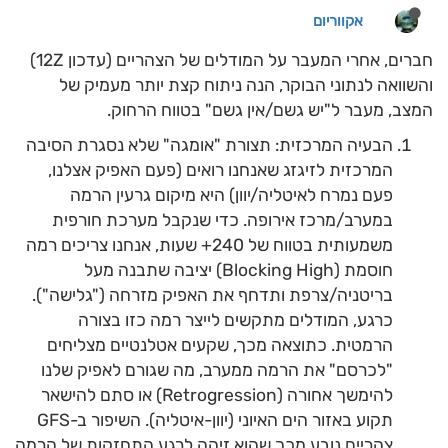
אקווריום
חברים, אחרי המעבר על המודלים של הצהריים (עדכון 12Z)
והשוואה לנתוני הבוקר, הנה ניתוח קצת יותר מעמיק של
המצב, מעבר ל"יש גשם/אין גשם" בטווח הרחוק.
הבעיה המרכזית: תצורת "אומגה" שלא נסגרת הסיבה
המרכזית לזיגזג שאנחנו רואים (פעם האפיק אצלנו,
פעם נמרח לאיטליה/יוון) היא מיקום גרעין הרמה
במערב/מרכז אירופה. כדי שנקבל מערכת חורפית
משמעותית בטווח של 240+ שעות, אנחנו צריכים רמה
חוסמת (Blocking High) יציבה שתבנה מעל
בריטניה/צרפת ותדחף את האפיק מזרחה ("גלישה").
כרגע, המודלים מתקשים לייצר רמה כזו בצורה
הרמטית. כתוצאה מכך, שקעים אטלנטיים מצליחים
"לכרסם" את הרמה ממערב, מה שגורם לאפיק שלנו
להימשך אחורה (Retrogression) או סתם להישאר
תקוע באזור הים האיוני (יוון-איטליה). השיפור ב-GFS
צהריים נובע מכך שהוא זיהה לרגע התחזקות של הרמה