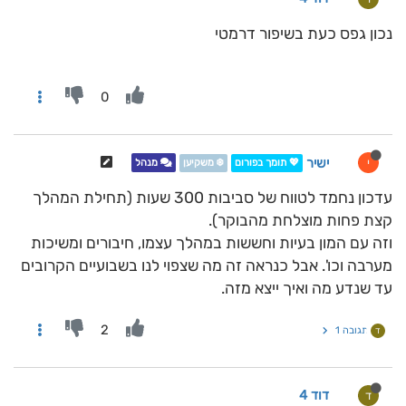
נכון גפס כעת בשיפור דרמטי
0
ישיר
י
💖 תומך בפורום
❄️ משקיען
מנהל
עדכון נחמד לטווח של סביבות 300 שעות (תחילת המהלך
קצת פחות מוצלחת מהבוקר).
וזה עם המון בעיות וחששות במהלך עצמו, חיבורים ומשיכות
מערבה וכו'. אבל כנראה זה מה שצפוי לנו בשבועיים הקרובים
עד שנדע מה ואיך ייצא מזה.
2
תגובה 1
ד
דוד 4
ד