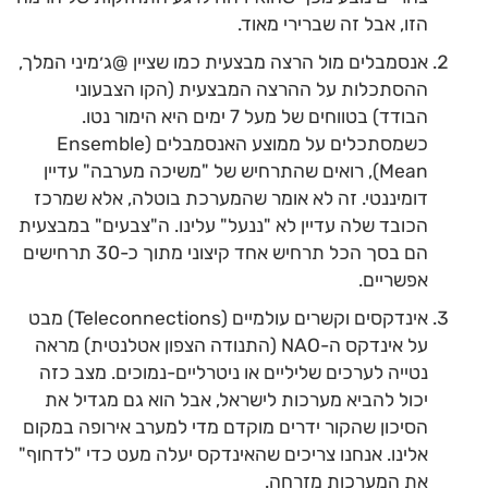
הזו, אבל זה שברירי מאוד.
אנסמבלים מול הרצה מבצעית כמו שציין @ג׳מיני המלך,
ההסתכלות על ההרצה המבצעית (הקו הצבעוני
הבודד) בטווחים של מעל 7 ימים היא הימור נטו.
כשמסתכלים על ממוצע האנסמבלים (Ensemble
Mean), רואים שהתרחיש של "משיכה מערבה" עדיין
דומיננטי. זה לא אומר שהמערכת בוטלה, אלא שמרכז
הכובד שלה עדיין לא "ננעל" עלינו. ה"צבעים" במבצעית
הם בסך הכל תרחיש אחד קיצוני מתוך כ-30 תרחישים
אפשריים.
אינדקסים וקשרים עולמיים (Teleconnections) מבט
על אינדקס ה-NAO (התנודה הצפון אטלנטית) מראה
נטייה לערכים שליליים או ניטרליים-נמוכים. מצב כזה
יכול להביא מערכות לישראל, אבל הוא גם מגדיל את
הסיכון שהקור ידרים מוקדם מדי למערב אירופה במקום
אלינו. אנחנו צריכים שהאינדקס יעלה מעט כדי "לדחוף"
את המערכות מזרחה.