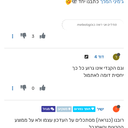
ג׳מיני המלך
כתבנו יחד 🫣
מודלים אני רואה בmeteologix
3
דוד 4
ד
וגם הקנדי אינו גרוע כל כך
יחסית דומה לאתמול
0
ישיר
י
💖 תומך בפורום
❄️ משקיען
מנהל
רובנו (כנראה) מסתכלים על העדכון עצמו ולא על ממוצע
ההרצות והאסנבל.