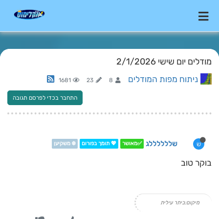
מודלים יום שישי 2/1/2026
ניתוח מפות המודלים
1681
23
8
התחבר בכדי לפרסם תגובה
שללללללג
ש
✅מאושר
💖 תומך בפורום
❄️ משקיען
בוקר טוב
מיקום:ביתר עילית