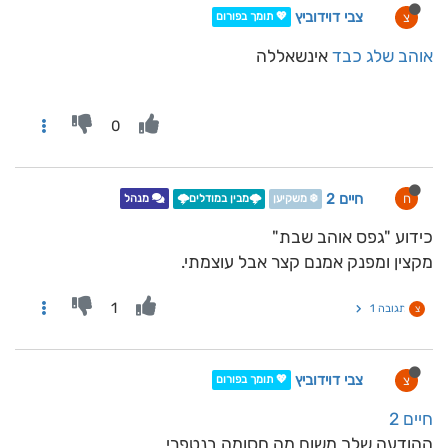
צבי דוידוביץ
צ
💖 תומך בפורום
אוהב שלג כבד
אינשאללה
0
חיים 2
ח
❄️ משקיען
🌩️מבין במודלים🌩️
מנהל
כידוע "גפס אוהב שבת"
מקצין ומפנק אמנם קצר אבל עוצמתי.
1
תגובה 1
צ
צבי דוידוביץ
צ
💖 תומך בפורום
חיים 2
ההודעה שלך משום מה חסומה בנטפרי