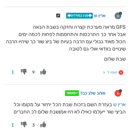
ארין ש
א
🌩️מבין במודלים🌩️
GFS מראה מערכת קצרה וחזקה בשבת הבאה
אבל אחר כך התרכסות והתחממות לפחות לכמה ימים
הכול מאוד גבולי עם הרבה בעיות של ביצ שור כך שיהיו הרבה
שינויים בוודאי אולי גם לטובה
שבת שלום
9
תגובה 1
א
אוהב שלג כבד
א
✅מאושר
ארין ש
בעזרת השם בזכות שבת הכל יחזור על מקומו וכל
הביצי שור ייעלמו כאילו לא היו אמןשבת שלום לכ החברים
3