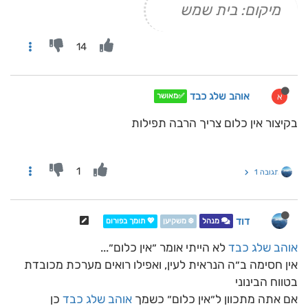
מיקום: בית שמש
14
אוהב שלג כבד
א
✅מאושר
בקיצור אין כלום צריך הרבה תפילות
1
תגובה 1
דוד
מנהל
❄️ משקיען
💖 תומך בפורום
אוהב שלג כבד
לא הייתי אומר ״אין כלום״...
אין חסימה ב״ה הנראית לעין, ואפילו רואים מערכת מכובדת
בטווח הבינוני
אם אתה מתכוון ל״אין כלום״ כשמך
אוהב שלג כבד
כן