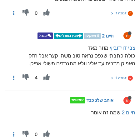
0
תגובה 1
ח
חיים 2
ח
❄️ משקיען
🌩️מבין במודלים🌩️
מנהל
צבי דוידוביץ
מוזר מאד
כולה כתבתי שגפס נראה טוב משהו קצר אבל חזק
האפיק מדרים עד אלינו ולא מתגרדים משולי אפיק.
4
תגובה 1
א
אוהב שלג כבד
א
✅מאושר
חיים 2
שמה זה אומר
0