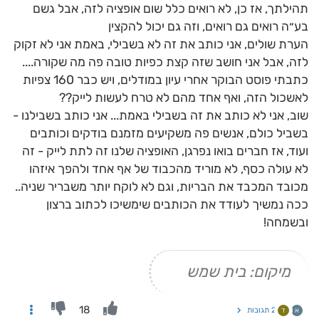
תהילתך, אז כן, לא רואים כלל שום אופציה לזה, אבל גשם
בע״ה רואים גם רואים, וזה גם יכול להקצין
הערת שולים, אני כותב את זה לא בשבילי, באמת אני לא זקוק
לזה, אבל אני חושב שזה קצת כפיות טובה פה מה שקורה....
כתבתי פוסט הבוקר אחרי עיון במודלים, ויש כבר 160 צפיות
לאשכול הזה, ואף אחד מהם לא טרח לעשות לייק??
שוב, אני לא כותב את זה בשבילי באמת... אני כותב בשבילנו -
בשביל כולם, אנשים פה משקיעים מזמנם בודקים וכותבים
ועוד, אז חברים בואו נפרגן, האופציה שלנו זה לתת לייק - זה
לא עולה כסף, לא מוריד מהכבוד של אף אחד ולהפך איזהו
מכובד המכבד את הבריות, וגם לא לוקח יותר משבריר שניה..
ככה נמשיך לעודד את הכותבים שימשיכו לכתוב ברצון
ובשמחה!
מיקום: בית שמש
18
2 תגובות
א
ד