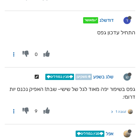
דודשלג
ד
✅מאושר
התחיל עדכון גפס
0
שלג בשפע
ש
❄️ משקיען
🌩️מבין במודלים🌩️
גפס בשיפור יפה מאוד לגל של שישי- שבת! האפיק נכנס יות
דרומי.
9
תגובה 1
אפל
🌩️מבין במודלים🌩️