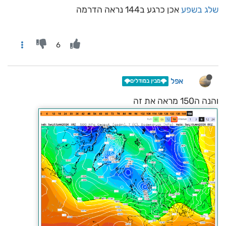
שלג בשפע
אכן כרגע ב144 נראה הדרמה
6
אפל
🌩️מבין במודלים🌩️
והנה ה150 מראה את זה