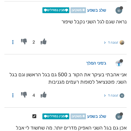
שלג בשפע
ש
❄️ משקיען
🌩️מבין במודלים🌩️
נראה שגם לגל השני נקבל שיפור
2
תגובה 1
ג׳מיני המלך
אני אהבתי בעיקר את הקור ב 500 גם בגל הראשון וגם בגל
השני. פוטנציאל לסופות רעמים מגניבות
4
תגובה 1
ש
שלג בשפע
ש
❄️ משקיען
🌩️מבין במודלים🌩️
אכן גם בגל השני האפיק מדרים יותר. מה שחשוד לי אבל