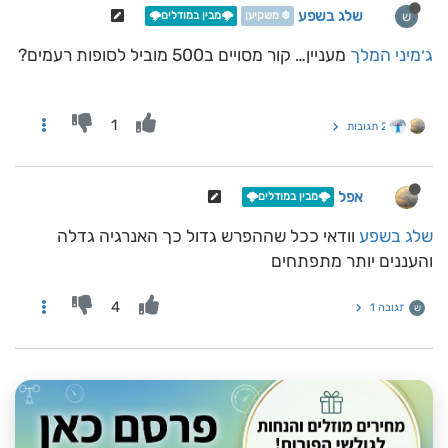
שלג בשפע
ש
❄️ משקיען
🌩️מבין במודלים🌩️
ג׳מיני המלך
מעניין… קור מסויים ב500 מוביל לסופות רעמים?
1
2 תגובות
אפל
🌩️מבין במודלים🌩️
שלג בשפע
וודאי ככל שההפרש גדול כך האנרגיה גדלה
והעננים יותר מתפתחים
4
תגובה 1
ש