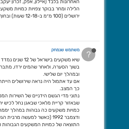
האחרונות בלבד (איילון, אפק, זכרון יעקב)
הלילה ומחר בבוקר צפויות כמויות משקעים
ירושלים (100 מ״מ ב-12-18 שעות) ובחוף הדרומי ולכיש.
משתמש שנמחק
?
שיא משקעים בישראל של 12 שנים נמדד אתמול באזור לכיש.
בשוך הסערה, ולאחר שהמים ירדו, מתבררי
ובמהלך יום שלישי.
אם עד אתמול היה נראה שירושלים היית
כך המצב.
נתוני מדי הגשם הידניים של השירות המטא
שבאזור קריית מלאכי שבאגן נחל לכיש ירדו 148 מ״מ, ובמשואות יצחק השכנה ירדו 122
ודצמבר 1992 (כאשר למעשה מרבית הגשם ירד ב-12-15 שעות בלבד).
התוצאה של כמויות המשקעים הגבוהות וה