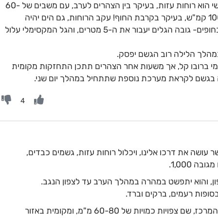
אך מעבר לגשמים, מה שיאפיין את יום שישי הוא רוחות עזות, בעיקר בין הצהרים לערב, עם משבים של 60-
80 קמ"ש, ואפילו אפשרות למשבים של 100 קמ"ש, בעיקר בקרבת החוף! עקב הרוחות, גם הים יהיה
מסוכן במיוחד, עם פוטנציאל גם לנזקים בחופים- גובה הגלים יעבור את ה-5 מטרים, והגל המקסימלי עלול
מהלך הלילה רוב הגשם יפסק.
ומי ברובו קל, אך משעות אחר הצהרים תתכן התחזקות מקומית
גה בגשם לקראת מערכת נוספת שתתחיל במהלך יום שני.
4
 עושה את דרכו אלינו, ויכלול רוחות עזות, גשמים כבדים,
ה 1,000.
, והוא יתפשט במהרה במהלך הערב עד לצפון הנגב.
סופות רעמים, ברקים וברד.
עיקר כמויות המשקעים ירדו בהרי הצפון והמרכז, שם צפויות כמויות של 60-80 מ"מ, ומקומית באזור