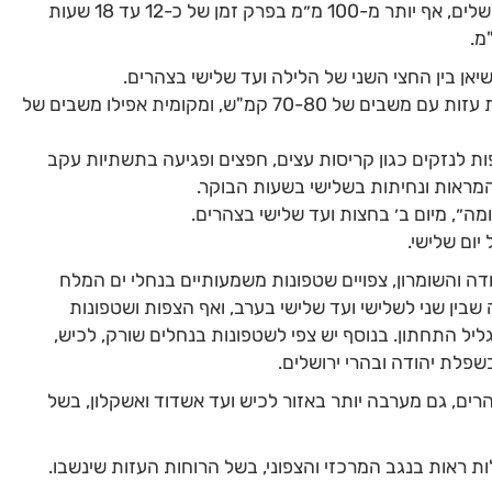
בנימין שבשומרון והרי יהודה כולל אזור ירושלים, אף יותר מ-100 מ״מ בפרק זמן של כ-12 עד 18 שעות
שיאן בין החצי השני של הלילה ועד שלישי בצהרים.
בחלון זמנים זה צפוי מזג אוויר סוער, רוחות עזות עם משבים של 70-80 קמ"ש, ומקומית אפילו משבים של
ות לנזקים כגון קריסות עצים, חפצים ופגיעה בתשתיות עקב
 המראות ונחיתות בשלישי בשעות הבוקר.
ה״, מיום ב׳ בחצות ועד שלישי בצהרים.
יום שלישי.
ה והשומרון, צפויים שטפונות משמעותיים בנחלי ים המלח
שבין שני לשלישי ועד שלישי בערב, ואף הצפות ושטפונות
גליל התחתון. בנוסף יש צפי לשטפונות בנחלים שורק, לכיש,
פלת יהודה ובהרי ירושלים.
רים, גם מערבה יותר באזור לכיש ועד אשדוד ואשקלון, בשל
ות ראות בנגב המרכזי והצפוני, בשל הרוחות העזות שינשבו.