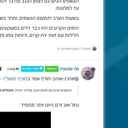
עד למלונות.
בשעות הערב יתמעטו הגשמים, ומחר בשעות
הימים הקרובים יהיו כבר דלים במשקעים
הלילות עם זאת יהיו קרים, ורוחות צפון מז
תגובה 1
תגובה אחרונה
מה שמעניין
✅מאושר
💖 תומך בפורום
@אורח
@אהרן-אוהב-חורף אמר ב
חורף תשפ"ו - 
הגשמים הגיעו גם לצפון הנגב ומדבר יהודה,
והנחלים או
נחל אוג זרם היום יותר מתמיד