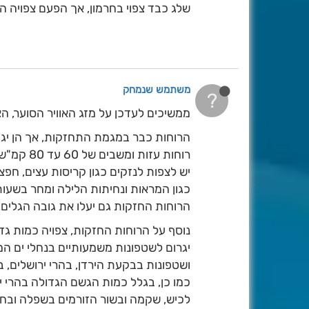
שלג כבד צפוי בחרמון, אך הפעם צפויה הי
משתמש שנמחק
?
ממשיכים לעדכן על מזג האוויר הסוער, ה
הרוחות כבר במגמת התחזקות, אך הן יגיע
רוחות עזות ומשבים של 60 עד 80 קמ"ש, ומקומית אפילו של 100-120 קמ"ש, בעיקר בחוף ובהרים.
יש לצפות לנזקים כגון קריסות עצים, חפצ
כגון המראות ונחיתות הלילה ומחר בשעות
הרוחות החזקות גם יעלו את גובה הגלים, וצפויים גלים מעל 5 מטרי
נוסף על הרוחות החזקות, צפויה כמות גד
יגרום לשטפונות משמעותיים בנחלי ים המ
ושטפונות בבקעת הירדן, בהרי ירושלים, ב
כמו כן, בגלל כמות הגשם הגדולה בהרי יר
לכיש, שקמה ובשור הזורמים בשפלה ובחו