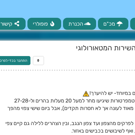
מכ"ם
הכנרת
פופולרי
קישורי
השירות המטאורולוגי
התחבר בכדי לפרס
ם במיוחד- יש להיערך!
היום ומחר עוד צפוי מזג האוויר אביבי, עם טמפרטורות שיגיעו מחר למעל 20 מעלות בהרים ול-27-28
אוד לעונה אך לא חסרות תקדים), אבל ביום שישי צפוי מהפך
רקים מהצפון ועד צפון הנגב, ובין הצהרים ללילה גם קיים צפי
ואף לשיבושים בכבישים באזור.