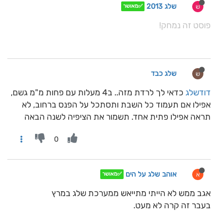
שלג 2013
ש
✅מאושר
פוסט זה נמחק!
שלג כבד
ש
דודשלג
כדאי לך לרדת מזה.. ב4 מעלות עם פחות מ"מ גשם,
אפילו אם תעמוד כל השבת ותסתכל על הפנס ברחוב, לא
תראה אפילו פתית אחד. תשמור את הציפיה לשנה הבאה
0
אוהב שלג על הים
א
✅מאושר
אגב ממש לא הייתי מתייאש ממערכת שלג במרץ
בעבר זה קרה לא מעט.