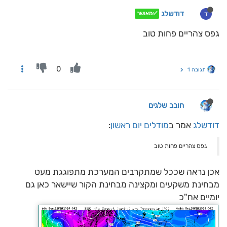
דודשלג
ד
✅מאושר
גפס צהריים פחות טוב
0
תגובה 1
חובב שלגים
דודשלג
אמר ב
מודלים יום ראשון
:
גפס צהריים פחות טוב
אכן נראה שככל שמתקרבים המערכת מתפוגגת מעט
מבחינת משקעים ומקצינה מבחינת הקור שיישאר כאן גם
יומיים אח"כ