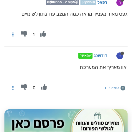
רפאל
ר
❄️ משקיען
🥈מקום 2 - תחרות📷❄️
גפס מאוד מעניין, מראה כמה המצב עוד נתון לשינויים
1
דודשלג
ד
✅מאושר
ואוו מאריך את המערכת
0
תגובה 1
א