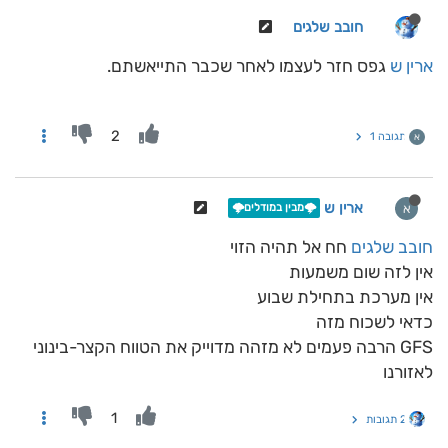
חובב שלגים
ארין ש
גפס חזר לעצמו לאחר שכבר התייאשתם.
2
תגובה 1
א
ארין ש
א
🌩️מבין במודלים🌩️
חובב שלגים
חח אל תהיה הזוי
אין לזה שום משמעות
אין מערכת בתחילת שבוע
כדאי לשכוח מזה
GFS הרבה פעמים לא מזהה מדוייק את הטווח הקצר-בינוני
לאזורנו
1
2 תגובות