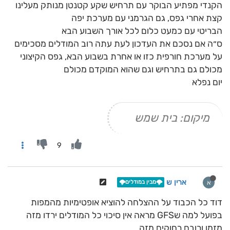
הקנדי מפתיע הבוקר עם תרחיש שקע קטנטן מנותק מעלינו
קצת אחרי גפס, גם הגרמני עם מערכת יפה
הבריטי עם כמעט כלום לכל אורך השבוע הבא
ס״ה אם נסכם את העדכון לעת עתה רוב המודלים מסכימים
על מערכת חורפית כזו או אחרת בשבוע הבא, גפס הקיצוני
מכולם גם בתרחיש וגם שהוא המוקדם מכולם
יום נפלא
מיקום: בית שמש
9
ארין ש
א
🌩️מבין במודלים🌩️
דוד כל הכבוד על ההצלחה להוציא אופטימיות מהמפות
בפועל למה שGFS מראה אין סיכוי כל המודלים ירדו מזה
מזמן ורובם רחוקים מזה