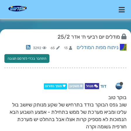
מודלים יום רביעי ח׳ אדר 25/2
ניתוח מפות המודלים
3292
65
13
התחבר בכדי לפרסם תגובה
דוד
מנהל
❄️ משקיען
💖 תומך בפורום
בוקר טוב
שוב גפס הבוקר בודד בתרחיש של שקע מנותק שיושב בול
עלינו ומביא מערכת של ממש בתחילת - אמצע השבוע הבא
הנמוכות לא מספיק קרות אצלו אבל בהחלט יש מערכת
חורפית גשומה וקרה