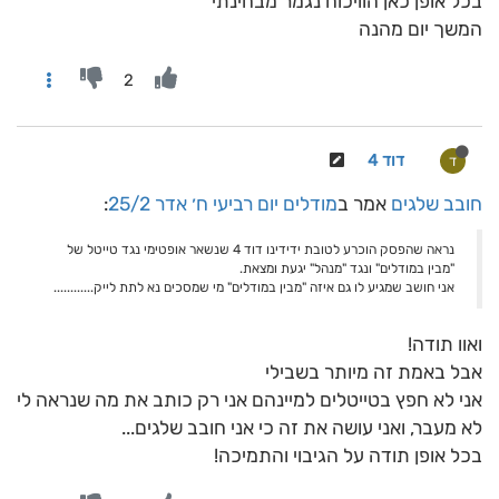
בכל אופן כאן הוויכוח נגמר מבחינתי
המשך יום מהנה
2
דוד 4
ד
חובב שלגים
אמר ב
מודלים יום רביעי ח׳ אדר 25/2
:
נראה שהפסק הוכרע לטובת ידידינו דוד 4 שנשאר אופטימי נגד טייטל של
"מבין במודלים" ונגד "מנהל" יגעת ומצאת.
אני חושב שמגיע לו גם איזה "מבין במודלים" מי שמסכים נא לתת לייק............
ואוו תודה!
אבל באמת זה מיותר בשבילי
אני לא חפץ בטייטלים למיינהם אני רק כותב את מה שנראה לי
לא מעבר, ואני עושה את זה כי אני חובב שלגים...
בכל אופן תודה על הגיבוי והתמיכה!