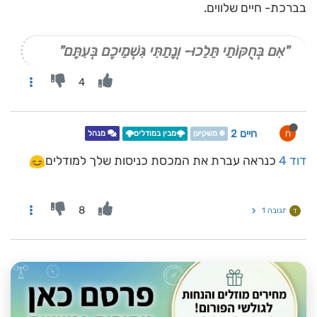
בברכת- חיים שלווים.
"אִם בְּחֻקּוֹתַי תֵּלֵכוּ- וְנָתַתִּי גִּשְׁמֵיכֶם בְּעִתָּם"
4
חיים 2
ח
❄️ משקיען
🌩️מבין במודלים🌩️
מנהל
דוד 4
כנראה עברת את המכסת כניסות שלך למודלים
8
תגובה 1
ד