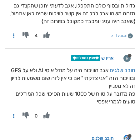
גדולות ובסוף כולם התקפלו, אגב לדעתי יתכן שהקנדי גם
מזהה משהו אבל לכל זה אין קשר לוויכוח שהיה כאן אתמול,
{שאגב היה עניני ומכבד כמקובל בפורום זה}
4
תגובה 1
א
ארין ש
א
🌩️מבין במודלים🌩️
חובב שלגים
אגב הוויכוח היה על מודל איסי AI ולא על GFS
ובוויכוח הזה "אני צדקתי" אם כי אין לזה שום משמעות לדיון
זה לא מעניין
פה מדובר על טווח של כ100 שעות הסיכוי שכל המודלים
טועים לגמרי אפסי
0
חובב שלגים