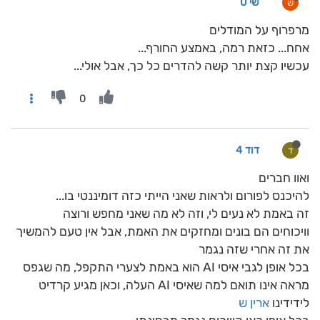
שי 0
ש
מרפרוף על המודלים
אחח... כזאת רמה, באמצע החורף...
עכשיו קצת יותר קשה להדרים כל כך, אבל אולי...
0
דוד 4
ד
ואוו חברים
להיכנס לפורום ולראות שאני הייתי כזה דומיננטי בו...
זה באמת לא נעים לי, וזה לא מה שאני מחפש ורוצה
וויכוחים הם בונים ומחזקים את האמת, אבל אין טעם להמשיך
את זה אחרי שזה נגמר
בכל אופן לגבי איסי AI הוא באמת לצערי התקפל, מה שגפס
מראה אינו תואם למה שאיסי AI העלה, וכאן מגיע קרדיט
לידידינו
ארין ש