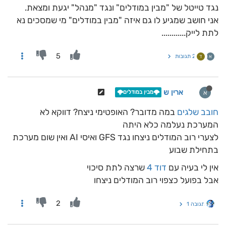
נגד טייטל של "מבין במודלים" ונגד "מנהל" יגעת ומצאת.
אני חושב שמגיע לו גם איזה "מבין במודלים" מי שמסכים נא
לתת לייק............
5
2 תגובות
א
ד
ארין ש
א
🌩️מבין במודלים🌩️
חובב שלגים
במה מדובר? האופטימי ניצח? דווקא לא
המערכת נעלמה כלא היתה
לצערי רוב המודלים ניצחו נגד GFS ואיסי AI ואין שום מערכת
בתחילת שבוע
אין לי בעיה עם
דוד 4
שרצה לתת סיכוי
אבל בפועל כצפוי רוב המודלים ניצחו
2
תגובה 1