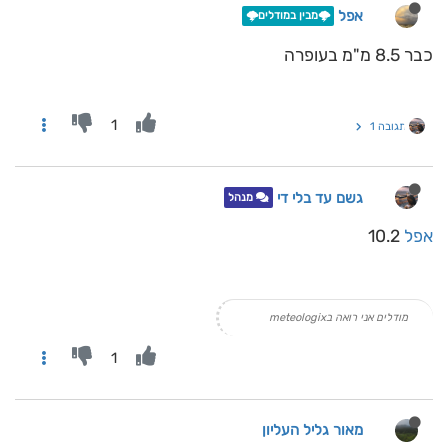
אפל
🌩️מבין במודלים🌩️
כבר 8.5 מ"מ בעופרה
1
תגובה 1
גשם עד בלי די
מנהל
אפל
10.2
מודלים אני רואה בmeteologix
1
מאור גליל העליון