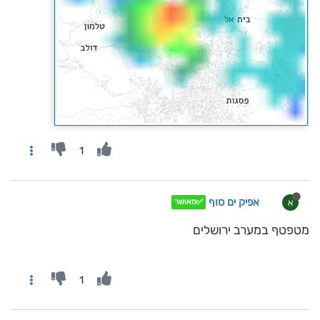
1
אפיק ים סוף
א
✅מאושר
מטפטף במערב ירושלים
1