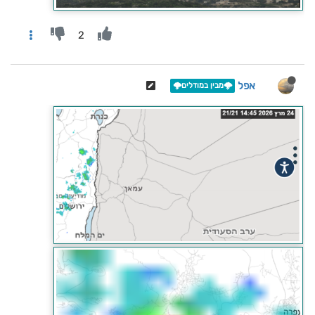
2
אפל
🌩️מבין במודלים🌩️