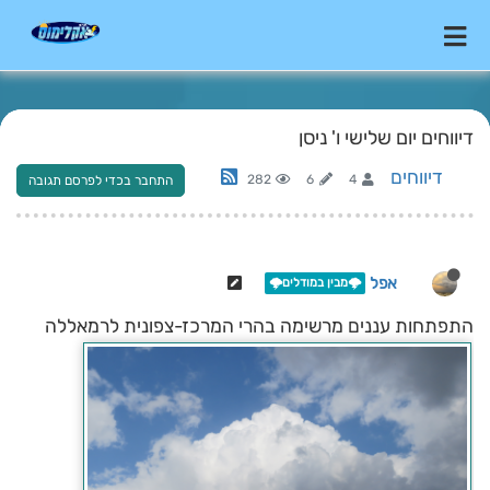
דיווחים יום שלישי ו' ניסן
דיווחים
282
6
4
התחבר בכדי לפרסם תגובה
אפל
🌩️מבין במודלים🌩️
התפתחות עננים מרשימה בהרי המרכז-צפונית לרמאללה