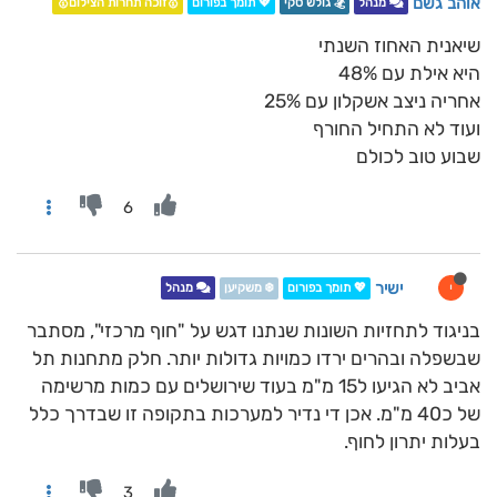
אוהב גשם
מנהל
🏂 גולש סקי
💖 תומך בפורום
🥇זוכה תחרות הצילום🥇
שיאנית האחוז השנתי
היא אילת עם 48%
אחריה ניצב אשקלון עם 25%
ועוד לא התחיל החורף
שבוע טוב לכולם
6
ישיר
י
💖 תומך בפורום
❄️ משקיען
מנהל
בניגוד לתחזיות השונות שנתנו דגש על "חוף מרכזי", מסתבר
שבשפלה ובהרים ירדו כמויות גדולות יותר. חלק מתחנות תל
אביב לא הגיעו ל15 מ"מ בעוד שירושלים עם כמות מרשימה
של כ40 מ"מ. אכן די נדיר למערכות בתקופה זו שבדרך כלל
בעלות יתרון לחוף.
3