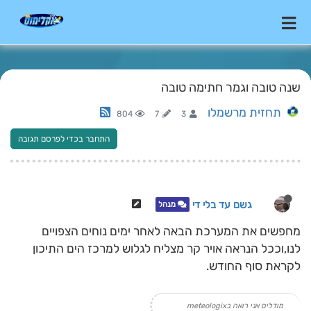
שנה טובה וגמר חתימה טובה
תחזית מרשמלו
804
7
3
התחבר בכדי לפרסם תגובה
גשם עד בלי די
מנהל
מחפשים את המערכת הבאה לאחר ימים נוחים הצפויים
לנו,וככל הנראה אויר קר מצליח לגלוש למרכז הים התיכון
לקראת סוף החודש.
מודלים אני רואה בmeteologix