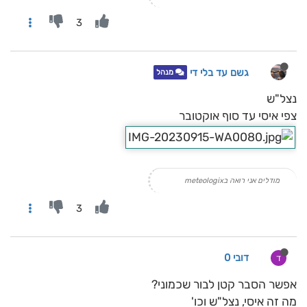
3
גשם עד בלי די
מנהל
נצל"ש
צפי איסי עד סוף אוקטובר
מודלים אני רואה בmeteologix
3
דובי 0
ד
אפשר הסבר קטן לבור שכמוני?
מה זה איסי, נצל"ש וכו'