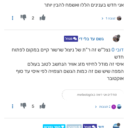
אני חדש בענינים הללו ואשמח להבין יותר
2
תגובה 1
גשם עד בלי די
מנהל
דובי 0
נצל"ש זה ר"ת של ניצול שרשור קיים במקום לפתוח
חדש
איסי זה מודל לחיזוי מזג אוויר הנחשב לטוב בעולם
המפה שיש שם זה כמות הגשם הצפויה לפי איסי עד סוף
אוקטובר
מודלים אני רואה בmeteologix
5
2 תגובות
ד
דוד
מנהל
❄️ משקיען
💖 תומך בפורום