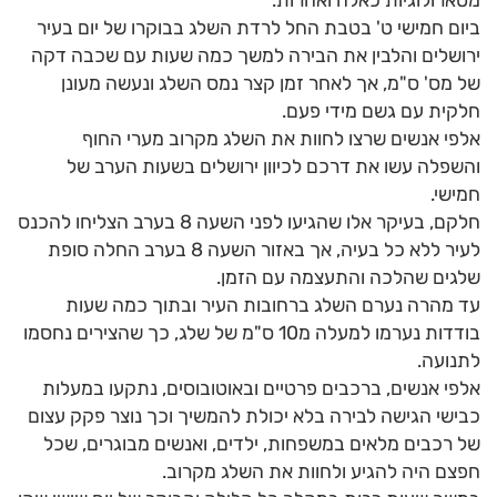
מטארולוגיות כאלה ואחרות.
ביום חמישי ט' בטבת החל לרדת השלג בבוקרו של יום בעיר
ירושלים והלבין את הבירה למשך כמה שעות עם שכבה דקה
של מס' ס"מ, אך לאחר זמן קצר נמס השלג ונעשה מעונן
חלקית עם גשם מידי פעם.
אלפי אנשים שרצו לחוות את השלג מקרוב מערי החוף
והשפלה עשו את דרכם לכיוון ירושלים בשעות הערב של
חמישי.
חלקם, בעיקר אלו שהגיעו לפני השעה 8 בערב הצליחו להכנס
לעיר ללא כל בעיה, אך באזור השעה 8 בערב החלה סופת
שלגים שהלכה והתעצמה עם הזמן.
עד מהרה נערם השלג ברחובות העיר ובתוך כמה שעות
בודדות נערמו למעלה מ10 ס"מ של שלג, כך שהצירים נחסמו
לתנועה.
אלפי אנשים, ברכבים פרטיים ובאוטובוסים, נתקעו במעלות
כבישי הגישה לבירה בלא יכולת להמשיך וכך נוצר פקק עצום
של רכבים מלאים במשפחות, ילדים, ואנשים מבוגרים, שכל
חפצם היה להגיע ולחוות את השלג מקרוב.