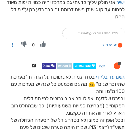
ישיר
אני חולק עליך לדעתי גם במרכז יהיה כמויות יפות מאוד
לפחות עד קו גוש דן משם דרומה זה כבר נדע רק ע"י מודל
החלון
מודלים אני רואה בmeteologix
0
תגובה 1
י
ישיר
י
💖 תומך בפורום
❄️ משקיען
מנהל
גשם עד בלי די
בסדר גמור. לא נתווכח על הגדרת "מערכת
שתיזכר שנים"
מה גם שכמעט כל שנה יש מערכות עם
100 מ"מ ויותר.
ובפרט שלדעתי אפילו תל אביב גבולית לפי המודלים
המקומיים (מבחינת כמויות משמעותיות). כך שבהחלט רוב
הארץ לא יחווה את זה כקיצוני.
ובכל אופן זה כמובן לא בסדר גודל של הסערה הגדולה של
תשע"ד (דצמ' 13), שם זו היתה סערת שלגים של פעם