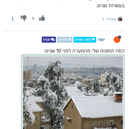
בעשרות שנים.
1
תגובה 1
ישיר
י
💖 תומך בפורום
❄️ משקיען
מנהל
כמה תמונות שלי מהסערה לפני 10 שנים: