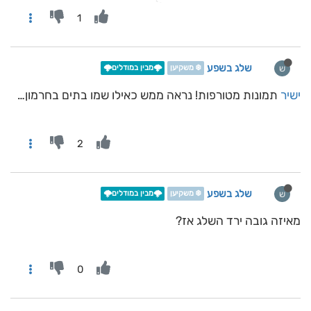
1
שלג בשפע
ש
❄️ משקיען
🌩️מבין במודלים🌩️
ישיר
תמונות מטורפות! נראה ממש כאילו שמו בתים בחרמון…
2
שלג בשפע
ש
❄️ משקיען
🌩️מבין במודלים🌩️
מאיזה גובה ירד השלג אז?
0