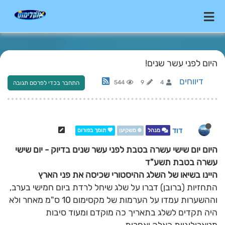
היום לפני עשר שנים!
דיווחים
544
9
4
התחבר בכדי לפרסם תגובה
דוד
מנהל
❄️ משקיען
💖 תומך בפורום
היום יום שישי עשרה בטבת לפני עשר שנים בדיוק - יום שישי
עשרה בטבת תשע"ד
היינו בשיאו של השלג ההיסטורי שכיסה את פני הארץ
התחזיות (ברובן) דברו על שלג שיחל לרדת ביום חמישי בערב,
וההשערות עמדו על הערמות של מקסימום 10 ס"מ מאחר ולא
היה תקדים לשלג בתאריך כה מוקדם ומעוד סיבות