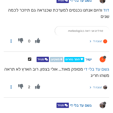
גשם עד בלי די
מנהל
דוד
והיום אנחנו נכנסים למערכת שכנראה גם תיזכר לכמה
שנים
מודלים אני רואה בmeteologix
0
תגובה 1
י
ישיר
י
💖 תומך בפורום
❄️ משקיען
מנהל
גשם עד בלי די
מסופק מאוד... אולי בצפון. רוב הארץ לא תראה
משהו חריג
2
תגובה 1
גשם עד בלי די
מנהל