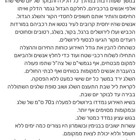
במשך שעות רבות במהלך כל הלילה והבוקר של יום שישי שהו
אלפי אנשים ברכביהם, לחלקם הגדול נגמר הדלק ואיתו
החימום והותיר אותם חשופים לחסדי הקור והשלג הגדול.
אנשים שהיו יחסית קרובים לעיר נטשו את רכביהם במורדות
הכביש ועלו לירושלים ברגל, בקור, בשלג, רטובים וסחוטים
רועדים מקור הגיעו לבסוף לירושלים.
כשהחלו להבין את גודל האירוע כוחות החירום וההצלה
התחילו לשלוח רכבי שטח ועוד כדי לחלץ אנשים ולהביאם
למקום מבטחים, אף נגמשי"ם של צה"ל שתפו פעולה
בהעברת אנשים למקומות בטוחים ואף לבתי החולים.
השלג ירד במשך כל יום שישי כמעט ללא הפסקה.
לקראת ליל שבת התעצם השלג ושוב סופת שלגים השתוללה
בבירה עד לבוקר יום שבת.
בשיא האירוע נמדדו בירושלים למעלה ב70 ס"מ של שלג
ובמקומות מסוימים אף יותר.
בגוש עציון נמדד כמטר שלג.
עשרות ישובים בבנימין ובשומרון היו נצורים כמה ימים ללא
חשמל וללא יכולת לצאת ממקומם.