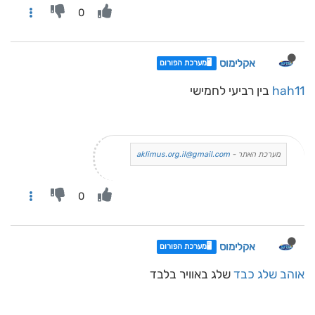
0
אקלימוס
🖥️מערכת הפורום
hah11
בין רביעי לחמישי
מערכת האתר -
aklimus.org.il@gmail.com
0
אקלימוס
🖥️מערכת הפורום
אוהב שלג כבד
שלג באוויר בלבד