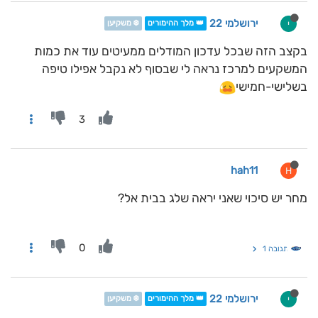
ירושלמי 22
י
👑 מלך ההימורים
❄️ משקיען
בקצב הזה שבכל עדכון המודלים ממעיטים עוד את כמות
המשקעים למרכז נראה לי שבסוף לא נקבל אפילו טיפה
בשלישי-חמישי
3
hah11
H
מחר יש סיכוי שאני יראה שלג בבית אל?
0
תגובה 1
ירושלמי 22
י
👑 מלך ההימורים
❄️ משקיען