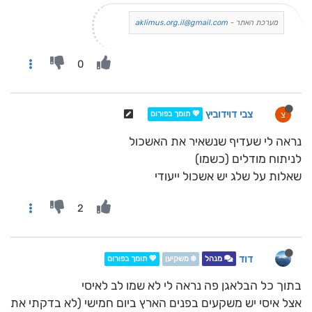
מערכת האתר -
aklimus.org.il@gmail.com
0
צבי דוידוביץ
צ
💖 תומך בפורום
נראה לי שעדיף שנשאיר את האשכול
לניתוח מודלים (כשמו)
שאלות על שלג יש אשכול ייעודי
2
דוד
מנהל
❄️ משקיען
💖 תומך בפורום
בתוך כל הבלאגן פה נראה לי לא שמו לב לאיסי
אצל איסי יש משקעים בפנים הארץ ביום חמישי (לא בדקתי את