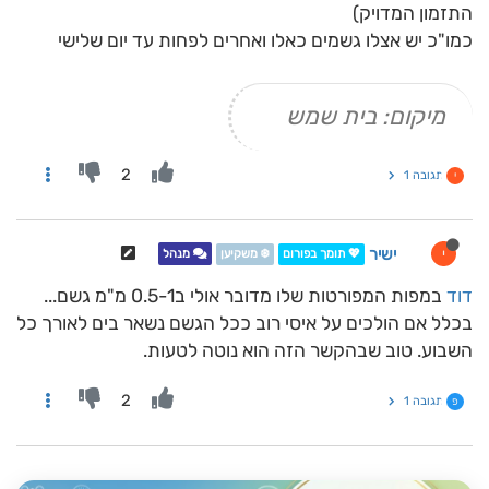
התזמון המדויק)
כמו"כ יש אצלו גשמים כאלו ואחרים לפחות עד יום שלישי
מיקום: בית שמש
2
תגובה 1
י
ישיר
י
💖 תומך בפורום
❄️ משקיען
מנהל
דוד
במפות המפורטות שלו מדובר אולי ב0.5-1 מ"מ גשם...
בכלל אם הולכים על איסי רוב ככל הגשם נשאר בים לאורך כל
השבוע. טוב שבהקשר הזה הוא נוטה לטעות.
2
תגובה 1
פ