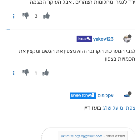
ירד לגמרי מחלומות הצהרים , אבל העיקר המגמה
3
yakov123
מנהל
לגבי המערכת הקרובה הוא מצפין את הגשם ומקצין את
הכמויות בצפון
1
אקלימוס
🖥️מערכת הפורום
צפתי מ על שלג
בועז דיין
מערכת האתר -
aklimus.org.il@gmail.com