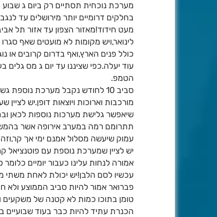
מערכת נוכחית תסתיים רק ביום ג שבוע ה
בחלקים דרומיים יותר מירושלים עד לנגב ה
לינואר,ויש מקומות לא מועטים שאף סגר
עוד יעלה.כפי שציננו עד יום ג מס גלים ב
הטמפ.
סביב 10 לחודש נקבל מערכת נוספת 
מורכבות וארוכות ויוצאות דופן.יש לציין ש
תתרומם רמה במערב אירופה אשר בהמשך 
עמוק שיעשה מסלול אמנם ימי אך קר,וזה צפוי להגי
אמורה לנחות עלינו כעבור יומיים כלומר סביב 27 - 29 ל
עכשיו לסם הלבן!יש יכולת לאחת משתי מ
פברואר אמור להיות סביב הממוצע ולא חו
טומן בתוכו כמות לא קטנה של משקעים ו