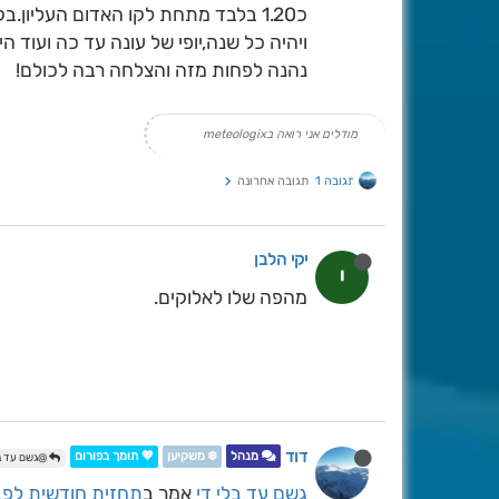
כ1.20 בלבד מתחת לקו האדום העליון.
ויהיה כל שנה,יופי של עונה עד כה ועוד היד
נהנה לפחות מזה והצלחה רבה לכולם!
מודלים אני רואה בmeteologix
תגובה 1
תגובה אחרונה
יקי הלבן
י
מהפה שלו לאלוקים.
דוד
מנהל
❄️ משקיען
💖 תומך בפורום
@גשם עד בל
גשם עד בלי די
אמר ב
תחזית חודשית לפב