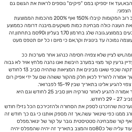
בא,ועד אז יספיקו במס "פיקים" נוספים לראות את הגשם גם
צפוני.
מעט חידוד!מאזור הצפון עד אזור תל אביב רוב המקומות קיבלו 150% ואף 200% מהכמות הממוצעת
ו את העונה כולה מבחינת כמות משקעים.מיבנה דרומה כממוצע
כולל פנים הארץ,ואף בדרום קרובים או נוגעים בממוצע.גובה שלג בחרמון 1.70 בעליון ו90סמ בתחתון.זה
עוצמה נמוכה עד בינונית וקר,אם כי מיום ו כל יום תטפס מעט
גשומה,ויש לציין שלא צפויה חסימה כנהוג אחר מערכות ככ
עדיין גרעין קור מצוי במערב היבשת ואנו נהנה מלחץ אויר לא גבוה
שיאפשר גלישת מערכות נוספות לכאן ובתקוה שכפי שאנו מבינים את המציאות שתהיה סביב 13 לחודש
אמורה להוריד לכאן חלק מהקור ששהה שם על ידי אפיק רום
ע אלינו בתאריך שבין 15-19 לפברואר.
יש לציין שמערכת נוספת עם פוטנציאל קר אמורה להגיע לאזור טורקיה ויוון סביב 25 לחודש וגם היא
חודש.
ערכות שהזכרנו לספק את הסחורה ולהזכירכם הכל נזיל! חודש
רג ממנו כפי שינואר עשה,אך זה מספק אותנו כי גם כך חודש זה
אף קור שמבחינה סטטיסטית גובר על קור של ינואר.מפלס
הכנרת עתיד להיות כבר בעוד שבועיים בעוד עליה של כ80סמ והמצב בתאריך זה יהיה שהמפלס יהיה