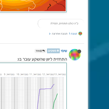
ב"ה כולנו תותחים, תמיד!!
תגובה 1
תגובה אחרונה
שימי
❄️ משקיען
@שימי
התחזית ליוון שהשקע עובר בו: