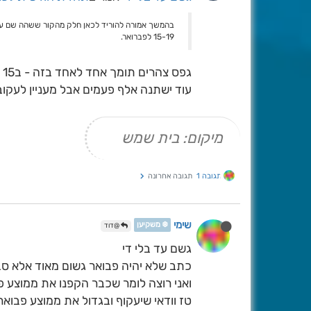
בהמשך אמורה להוריד לכאן חלק מהקור ששהה שם על יד
15-19 לפברואר.
גפס צהרים תומך אחד לאחד בזה - ב15 לחודש אפיק רום מנותק מגיע אלינו
עוד ישתנה אלף פעמים אבל מעניין לעקוב
מיקום: בית שמש
תגובה 1
תגובה אחרונה
שימי
❄️ משקיען
@דוד
גשם עד בלי די
כתב שלא יהיה פבואר גשום מאוד אלא ס
ואני רוצה לומר שכבר הקפנו את ממוצע פבואר[ירד 100מ"מ ו
טז וודאי שיעקוף ובגדול את ממוצע פבואר