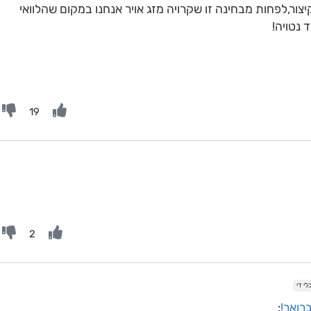
בקיצור,לפחות מבחינה זו שקרויה מזג אויר אנחנו במקום שהלוואי
 נטויה!
19
2
י די
רואר!
: