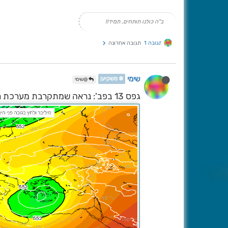
ב"ה כולנו תותחים, תמיד!!
תגובה 1
תגובה אחרונה
שימי
❄️ משקיען
@שימי
גפס 13 בפב': נראה שמתקרבת מערכת רצינית וקרה: