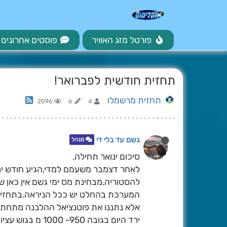
פורטל מזג האוויר
פוסטים אחרונים
תחזית חודשית לפברואר!
תחזית מרשמלו
2096
6
4
גשם עד בלי די
מנהל
סיכום ינואר תחילה.
לאחר דצמבר משעמם למדי,הגיע חודש ינ
להסטוריה.מבחינת מס ימי גשם אין כאן ש
אלא נתננו את פוטנציאל ההלבנה מתחת ל
ירד היום בגובה 950- 1000 מ בגוש עציון), וכמובן מקומות בצפון שראו ועוד יראו את הפתיתים השבוע.