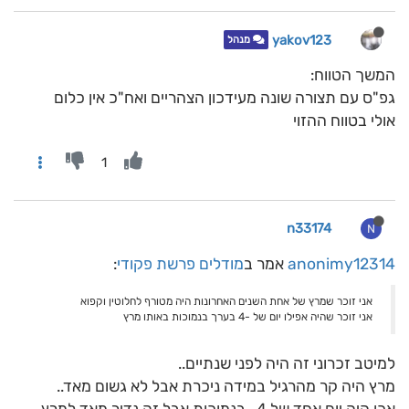
yakov123
מנהל
המשך הטווח:
גפ"ס עם תצורה שונה מעידכון הצהריים ואח"כ אין כלום
אולי בטווח ההזוי
1
n33174
N
anonimy12314
אמר ב
מודלים פרשת פקודי
:
אני זוכר שמרץ של אחת השנים האחרונות היה מטורף לחלוטין וקפוא
אני זוכר שהיה אפילו יום של -4 בערך בנמוכות באותו מרץ
למיטב זכרוני זה היה לפני שנתיים..
מרץ היה קר מהרגיל במידה ניכרת אבל לא גשום מאד..