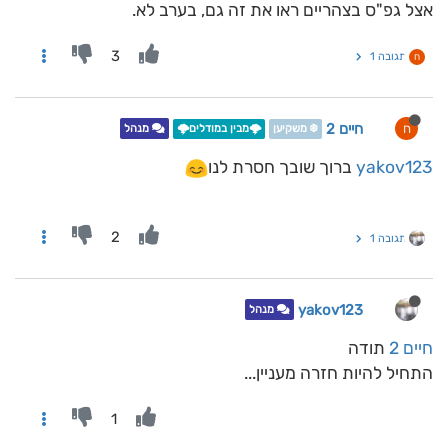
אצל גפ"ס בצהריים ראו את זה גם, בערב לא.
3
תגובה 1
ח
חיים 2
ח
❄️ משקיען
🌩️מבין במודלים🌩️
מנהל
yakov123
ברוך שובך חסרת לנו
2
תגובה 1
yakov123
מנהל
חיים 2
תודה
התחיל להיות חזרה מעניין...
1