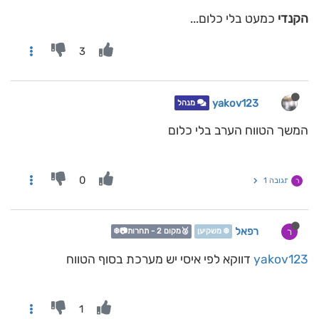
הקנדי
כמעט בלי כלום...
3
yakov123
מנהל
המשך הטווח הערב בלי כלום
0
תגובה 1
ר
רפאל
ר
❄️ משקיען
🥈מקום 2 - תחרות📷❄️
yakov123
דווקא לפי איסי יש מערכת בסוף הטווח
1