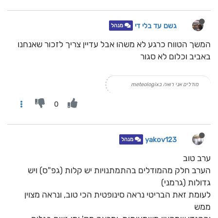
גשם עד בלי די
מנהל
המשך הטווח כרגע לא משהו אבל עדיין צריך לזכור שאנחנו
באביב וכלום לא סגור
מודלים אני רואה בmeteologix
0
yakov123
מנהל
ערב טוב
הערב חלק מהמודלים בהתמתנויות יש קלות (גפ"ס) ויש
גדולות (גרמני)
לעומת זאת הבריטי נראה סינופטית הכי טוב, ונראה מצוין
ממש