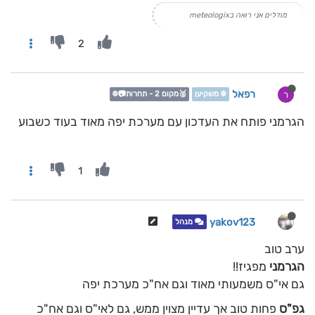
מודלים אני רואה בmeteologix
2
רפאל
ר
❄️ משקיען
🥈מקום 2 - תחרות📷❄️
הגרמני פותח את העדכון עם מערכת יפה מאוד בעוד כשבוע
1
yakov123
מנהל
ערב טוב
הגרמני
מפגיז!!
גם אי"ס משמעותי מאוד וגם אח"כ מערכת יפה
גפ"ס
פחות טוב אך עדיין מצוין ממש, גם לאי"ס וגם אח"כ