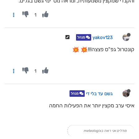
והקנדי שמקצין משמעותית, ומראה מס' ימי גשם בגלים.
1
yakov123
מנהל
קונטרול גפ"ס פצצה!!!
1
גשם עד בלי די
מנהל
איסי ערב מקצין יותר את הפעילות החמה
מודלים אני רואה בmeteologix