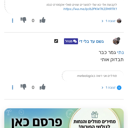
לקבוצת אלי בא שלי למוצרים שווים מאלי אקספרס כנסו
https://wa.me/qr/62PKW7K23MRTK1
0
תגובה 1
גשם עד בלי די
מנהל
נתי
גמר כבר
תבדוק אותי
מודלים אני רואה בmeteologix
0
תגובה 1
פ