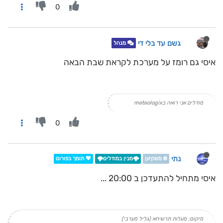
0
גשם עד בלי די
מנהל
איסי גם רומז על מערכת לקראת שבת הבאה
מודלים אני רואה בmeteologix
0
נתי
❄️ משקיען
🌩️מבין במודלים🌩️
💖 תומך בפורום
איסי מתחיל להתעדכן ב 20:00 ...
מיקום: מעלות תרשיחא (גליל מערבי)