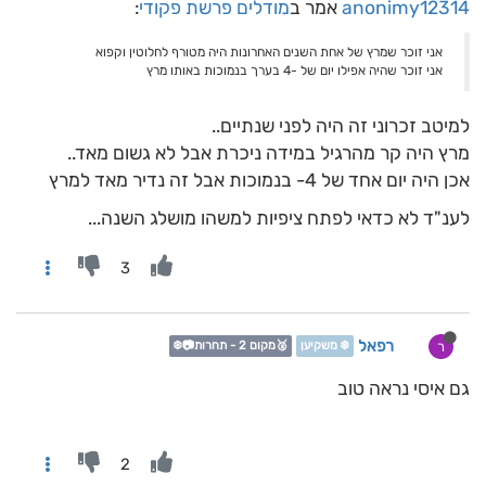
anonimy12314
אמר ב
מודלים פרשת פקודי
:
אני זוכר שמרץ של אחת השנים האחרונות היה מטורף לחלוטין וקפוא
אני זוכר שהיה אפילו יום של -4 בערך בנמוכות באותו מרץ
למיטב זכרוני זה היה לפני שנתיים..
מרץ היה קר מהרגיל במידה ניכרת אבל לא גשום מאד..
אכן היה יום אחד של 4- בנמוכות אבל זה נדיר מאד למרץ
לענ"ד לא כדאי לפתח ציפיות למשהו מושלג השנה...
3
רפאל
ר
❄️ משקיען
🥈מקום 2 - תחרות📷❄️
גם איסי נראה טוב
2