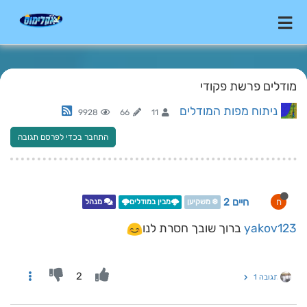
מודלים פרשת פקודי
ניתוח מפות המודלים
9928
66
11
התחבר בכדי לפרסם תגובה
חיים 2
ח
❄️ משקיען
🌩️מבין במודלים🌩️
מנהל
yakov123
ברוך שובך חסרת לנו
2
תגובה 1