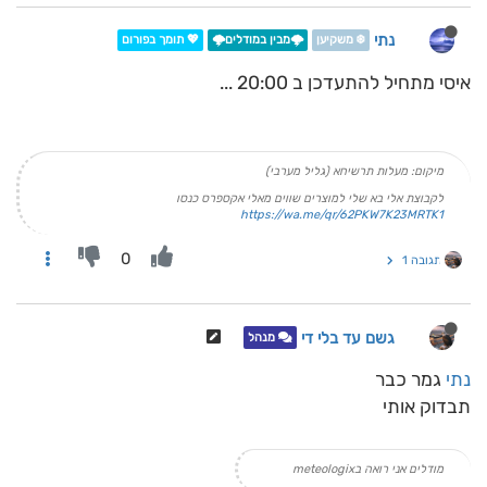
נתי
❄️ משקיען
🌩️מבין במודלים🌩️
💖 תומך בפורום
איסי מתחיל להתעדכן ב 20:00 ...
מיקום: מעלות תרשיחא (גליל מערבי)
לקבוצת אלי בא שלי למוצרים שווים מאלי אקספרס כנסו
https://wa.me/qr/62PKW7K23MRTK1
0
תגובה 1
גשם עד בלי די
מנהל
נתי
גמר כבר
תבדוק אותי
מודלים אני רואה בmeteologix