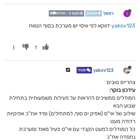
רפאל
ר
❄️ משקיען
🥈מקום 2 - תחרות📷❄️
yakov123
דווקא לפי איסי יש מערכת בסוף הטווח
1
yakov123
מנהל
צהריים טובים
עידכון בוקר:
המודלים ממשיכים להראות על פעילות משמעותית בתחילת
שבוע הבא
שילוב של אי"ס (אפיק ים סוף, למתחילים) ומיד אח"כ אפיקיות
רדודה מעט
כל המודלים למעט הקנדי עם אי"ס פעיל מאוד ומערכת
נחמדה אח"כ