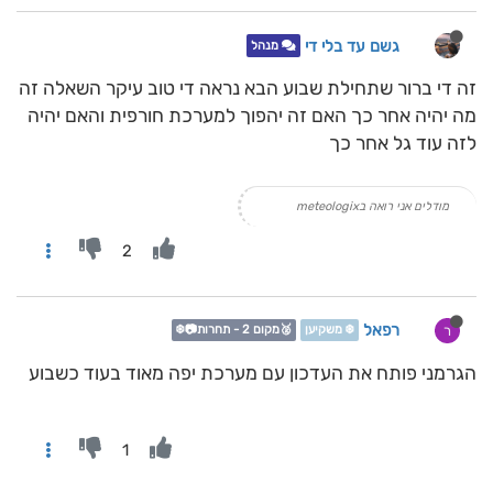
גשם עד בלי די
מנהל
זה די ברור שתחילת שבוע הבא נראה די טוב עיקר השאלה זה
מה יהיה אחר כך האם זה יהפוך למערכת חורפית והאם יהיה
לזה עוד גל אחר כך
מודלים אני רואה בmeteologix
2
רפאל
ר
❄️ משקיען
🥈מקום 2 - תחרות📷❄️
הגרמני פותח את העדכון עם מערכת יפה מאוד בעוד כשבוע
1