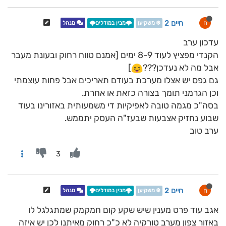
חיים 2
ח
❄️ משקיען
🌩️מבין במודלים🌩️
מנהל
עדכון ערב
הקנדי מפציץ לעוד 8-9 ימים [אמנם טווח רחוק ובעונת מעבר
אבל מה לא נעדכן???
]
גם גפס יש אצלו מערכת בעודם תאריכים אבל פחות עוצמתי
וכן הגרמני תומך בצורה כזאת או אחרת.
בסה"כ מגמה טובה לאפיקיות די משמעותית באזורינו בעוד
שבוע נחזיק אצבעות שבעז"ה העסק יתממש.
ערב טוב
3
חיים 2
ח
❄️ משקיען
🌩️מבין במודלים🌩️
מנהל
אגב עוד פרט מענין שיש שקע קום חמקמק שמתגלגל לו
באזור צפון מערב טורקיה לא כ"כ רחוק מאיתנו לכן יש איזה