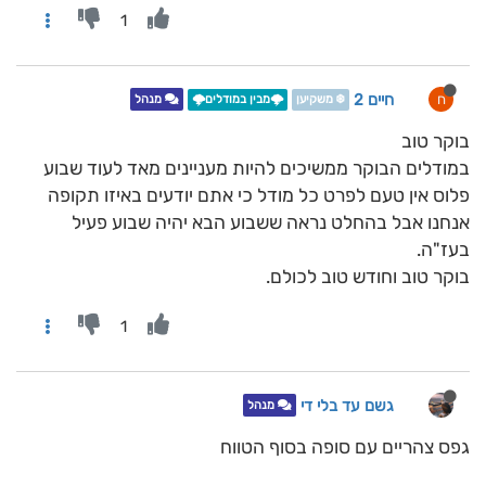
1
חיים 2
ח
❄️ משקיען
🌩️מבין במודלים🌩️
מנהל
בוקר טוב
במודלים הבוקר ממשיכים להיות מעניינים מאד לעוד שבוע
פלוס אין טעם לפרט כל מודל כי אתם יודעים באיזו תקופה
אנחנו אבל בהחלט נראה ששבוע הבא יהיה שבוע פעיל
בעז"ה.
בוקר טוב וחודש טוב לכולם.
1
גשם עד בלי די
מנהל
גפס צהריים עם סופה בסוף הטווח