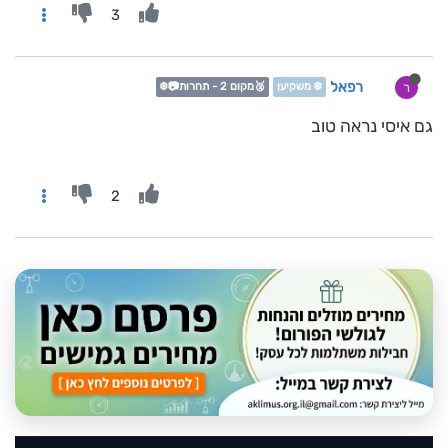
3
רפאל
ר
❄️ משקיען
🥈מקום 2 - תחרות📷❄️
גם איסי נראה טוב
2