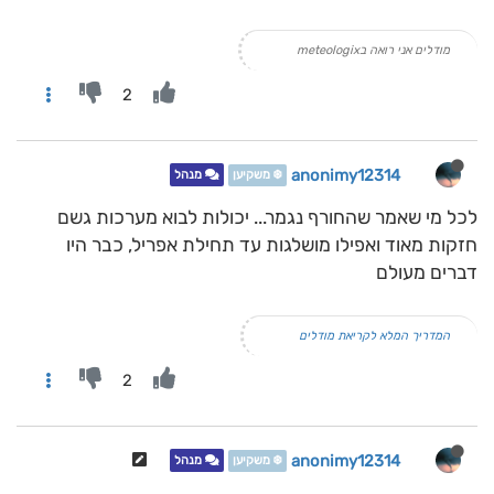
מודלים אני רואה בmeteologix
2
anonimy12314
❄️ משקיען
מנהל
לכל מי שאמר שהחורף נגמר... יכולות לבוא מערכות גשם
חזקות מאוד ואפילו מושלגות עד תחילת אפריל, כבר היו
דברים מעולם
המדריך המלא לקריאת מודלים
2
anonimy12314
❄️ משקיען
מנהל