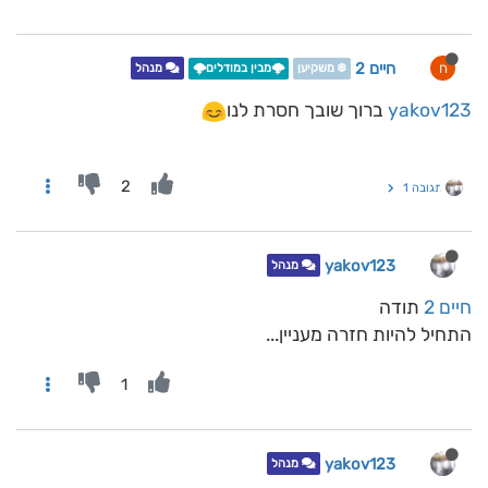
חיים 2
ח
❄️ משקיען
🌩️מבין במודלים🌩️
מנהל
yakov123
ברוך שובך חסרת לנו
2
תגובה 1
yakov123
מנהל
חיים 2
תודה
התחיל להיות חזרה מעניין...
1
yakov123
מנהל